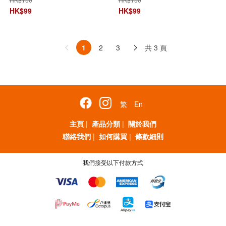
超導體製冷技術
鋁超導體製冷技術
HK$
99
HK$
99
共 3 頁
1
2
3
繁
En
主頁
|
產品分類
|
關於我們
聯絡我們
|
如何購買
|
條款細則
我們接受以下付款方式