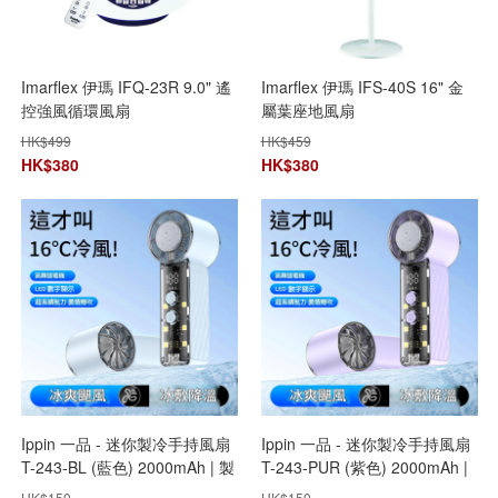
Imarflex 伊瑪 IFQ-23R 9.0" 遙
Imarflex 伊瑪 IFS-40S 16" 金
控強風循環風扇
屬葉座地風扇
HK$
499
HK$
459
HK$
380
HK$
380
Ippin 一品 - 迷你製冷手持風扇
Ippin 一品 - 迷你製冷手持風扇
T-243-BL (藍色) 2000mAh | 製
T-243-PUR (紫色) 2000mAh |
冷風扇 | 高速風扇 | ICE 金屬鋁
製冷風扇 | 高速風扇 | ICE 金屬
HK$
150
HK$
150