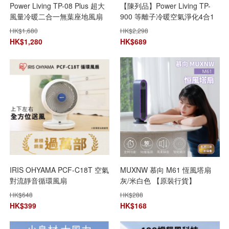
Power Living TP-08 Plus 超大
【陳列品】Power Living TP-
風量冷暖二合一無葉座地風扇
900 等離子冷暖空氣淨化4合1
【+贈送1張 百佳現金券 $50】
無葉座地風扇
HK$
1,680
HK$
2,298
HK$
1,280
HK$
689
IRIS OHYAMA PCF-C18T 空氣
MUXNW 慕向 M61 恆風塔扇
對流靜音循環風扇
灰/米白色 【原裝行貨】
HK$
648
HK$
288
HK$
399
HK$
168