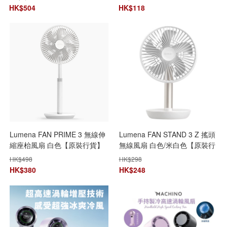
HK$
504
HK$
118
Lumena FAN PRIME 3 無線伸
Lumena FAN STAND 3 Z 搖頭
縮座枱風扇 白色【原裝行貨】
無線風扇 白色/米白色【原裝行
貨】
HK$
498
HK$
298
HK$
380
HK$
248