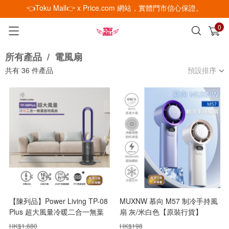
👈Toku Mall👉 x Price.com 網站，實體門市信心保證。
0
已加入購物車
查看
所有產品
/
電風扇
共有
36
件產品
預設排序
【陳列品】Power Living TP-08
MUXNW 慕向 M57 制冷手持風
Plus 超大風量冷暖二合一無葉
扇 灰/米白色【原裝行貨】
座地風扇
HK$
1,680
HK$
198