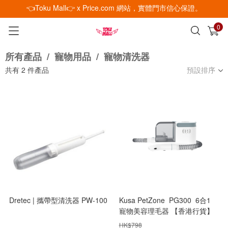
👈Toku Mall👉 x Price.com 網站，實體門市信心保證。
0
已加入購物車
查看
所有產品
/
寵物用品
/
寵物清洗器
共有
2
件產品
預設排序
Dretec | 攜帶型清洗器 PW-100
Kusa PetZone PG300 6合1
寵物美容理毛器 【香港行貨】
[梳毛][剃毛][打薄][開結][清理]
HK$
798