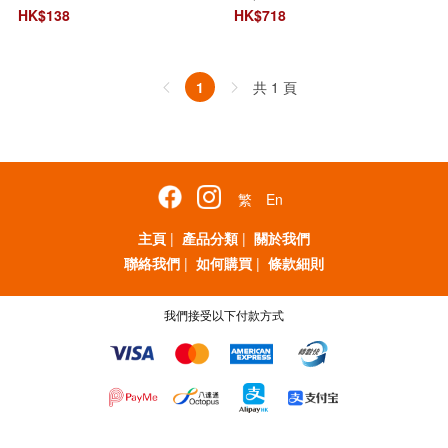
[吸毛]
HK$
138
HK$
718
共 1 頁
1
繁
En
主頁
|
產品分類
|
關於我們
聯絡我們
|
如何購買
|
條款細則
我們接受以下付款方式