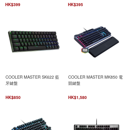
HK$
399
HK$
395
COOLER MASTER SK622 藍
COOLER MASTER MK850 電
牙鍵盤
競鍵盤
HK$
850
HK$
1,580