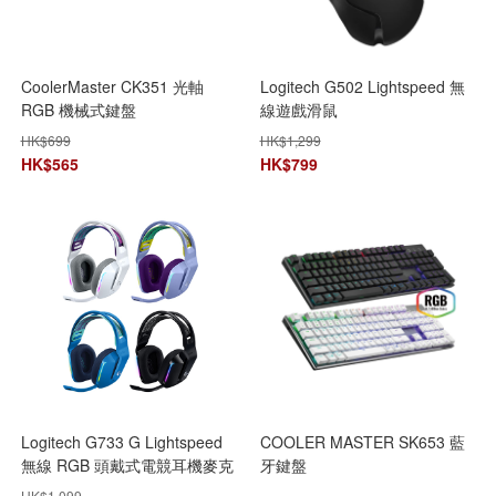
CoolerMaster CK351 光軸
Logitech G502 Lightspeed 無
RGB 機械式鍵盤
線遊戲滑鼠
HK$
699
HK$
1,299
HK$
565
HK$
799
Logitech G733 G Lightspeed
COOLER MASTER SK653 藍
無線 RGB 頭戴式電競耳機麥克
牙鍵盤
風
HK$
1,099