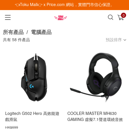
👈Toku Mall👉 x Price.com 網站，實體門市信心保證。
0
已加入購物車
查看
所有產品
/
電腦產品
共有
58
件產品
預設排序
Logitech G502 Hero 高效能遊
COOLER MASTER MH630
戲滑鼠
GAMING 虛擬7.1聲道環繞音效
電競耳機
HK$
699