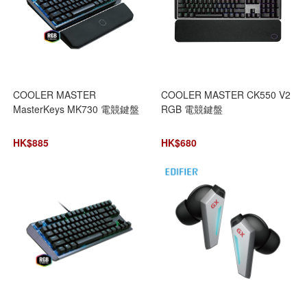
COOLER MASTER
COOLER MASTER CK550 V2
MasterKeys MK730 電競鍵盤
RGB 電競鍵盤
HK$
885
HK$
680