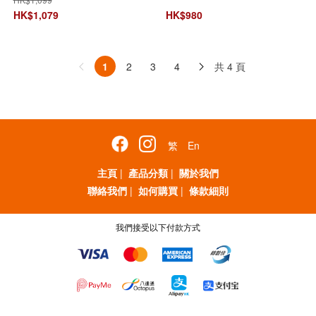
HK$
1,079
HK$
980
共 4 頁
1
2
3
4
繁
En
主頁
|
產品分類
|
關於我們
聯絡我們
|
如何購買
|
條款細則
我們接受以下付款方式