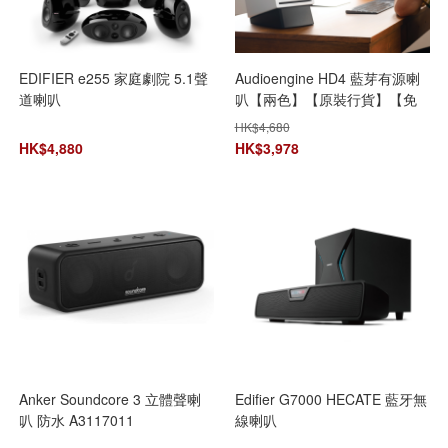
EDIFIER e255 家庭劇院 5.1聲
Audioengine HD4 藍芽有源喇
道喇叭
叭【兩色】【原裝行貨】【免
運費】【+贈送1件JBL Go 3迷
HK$
4,680
你防水藍牙喇叭 (顏色隨機派
HK$
4,880
HK$
3,978
送)】**限時購**
Anker Soundcore 3 立體聲喇
Edifier G7000 HECATE 藍牙無
叭 防水 A3117011
線喇叭