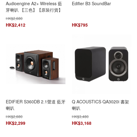
Audioengine A2+ Wireless 藍
Edifier B3 SoundBar
芽喇叭 【三色】【原裝行貨】
【+贈送1件Astrotec S80 鈹單
HK$
2,680
元真無線藍芽耳機】【免運
HK$
2,412
HK$
795
費】
EDIFIER S360DB 2.1聲道 藍牙
Q ACOUSTICS QA3020i 書架
喇叭
喇叭
HK$
2,680
HK$
3,480
HK$
2,299
HK$
3,168