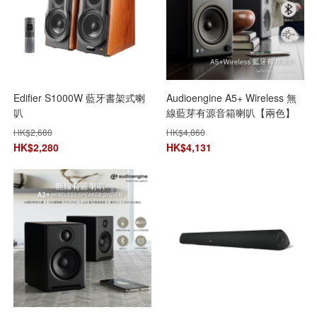
Edifier S1000W 藍牙書架式喇
Audioengine A5+ Wireless 無
叭
線藍芽有源音箱喇叭【兩色】
【原裝行貨】【+贈送1件
HK$
2,680
HK$
4,860
Astrotec S80 鈹單元真無線藍
HK$
2,280
HK$
4,131
芽耳機】【免運費】