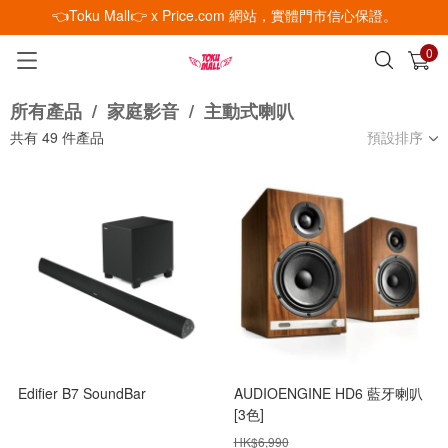
👈Toku Mall👉 x Price.com 網站，實體門市信心保證。
0
已加入購物車
查看
所有產品
/
家庭影音
/
主動式喇叭
共有
49
件產品
預設排序
Edifier B7 SoundBar
AUDIOENGINE HD6 藍牙喇叭
[3色]
HK$
6,990