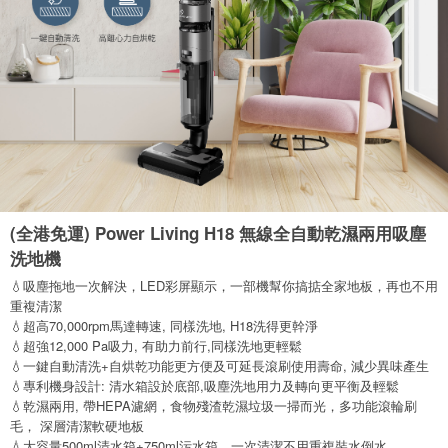
(全港免運) Power Living H18 無線全自動乾濕兩用吸塵
洗地機
💧吸塵拖地一次解決，LED彩屏顯示，一部機幫你搞掂全家地板，再也不用
重複清潔
💧超高70,000rpm馬達轉速, 同樣洗地, H18洗得更幹淨
💧超強12,000 Pa吸力, 有助力前行,同樣洗地更輕鬆
💧一鍵自動清洗+自烘乾功能更方便及可延長滾刷使用壽命, 減少異味產生
💧專利機身設計: 清水箱設於底部,吸塵洗地用力及轉向更平衡及輕鬆
💧乾濕兩用, 帶HEPA濾網，食物殘渣乾濕垃圾一掃而光，多功能滾輪刷
毛， 深層清潔軟硬地板
💧大容量500ml清水箱+750ml污水箱，一次清潔不用重複裝水倒水