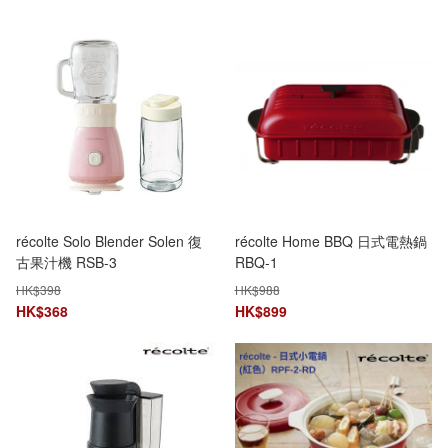
récolte Solo Blender Solen 復
récolte Home BBQ 日式電熱鍋
古果汁機 RSB-3
RBQ-1
HK$
398
HK$
988
HK$
368
HK$
899