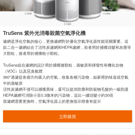
TruSens 紫外光消毒殺菌空氣淨化機
濾網是淨化空氣的核心，更換濾網對於優化空氣淨化器性能至關重要。這
款二合一濾網結合了活性炭濾網和HEPA濾網，前者用於捕獲頭髮和灰塵等
大顆粒，後者用於捕獲較小顆粒。
TruSens組合濾網的設計用於捕獲微顆粒，過敏原和揮發性有機化合物
（VOC）以及惡臭氣體
360°過濾從各個方向吸入的空氣，收集各種污染物，如家裡的味道或空氣
中的過敏原
活性炭濾網不僅可以捕獲異味，還可以提供防塵和防寵物毛髮的一級防護
HEPA濾網可消除小至0.3微米的污染物，這比一縷頭髮小約30倍
當濾網需要更換時，空氣淨化器上的更換指示燈會有提示
立即購買