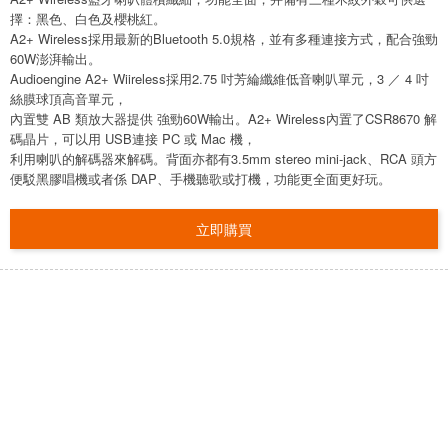
擇：黑色、白色及櫻桃紅。
A2+ Wireless採用最新的Bluetooth 5.0規格，並有多種連接方式，配合強勁
60W澎湃輸出。
Audioengine A2+ Wiireless採用2.75 吋芳綸纖維低音喇叭單元，3 ／ 4 吋
絲膜球頂高音單元，
內置雙 AB 類放大器提供 強勁60W輸出。A2+ Wireless內置了CSR8670 解
碼晶片，可以用 USB連接 PC 或 Mac 機，
利用喇叭的解碼器來解碼。背面亦都有3.5mm stereo mini-jack、RCA 頭方
便駁黑膠唱機或者係 DAP、手機聽歌或打機，功能更全面更好玩。
立即購買