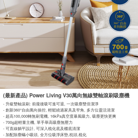
(最新產品) Power Living V30萬向無線雙軸滾刷吸塵機
- 升級雙軸滾刷: 前攏後吸可進可退, 一次吸塵雙倍潔淨
- 創新360°自由萬向操控, 輕鬆繞過家具及窄角, 多方位靈活清潔
- 超高100,000轉無刷電機, 16kPa真空度暴風吸力, 吸塵更快更爽
- 700g超輕量主機, 單手舉高吸塵無壓力
- 可直線躺平設計, 可深入梳化底及櫃底清潔
- 加配除塵蟎小吸頭, 全方位吸淨床墊,枕頭,梳化