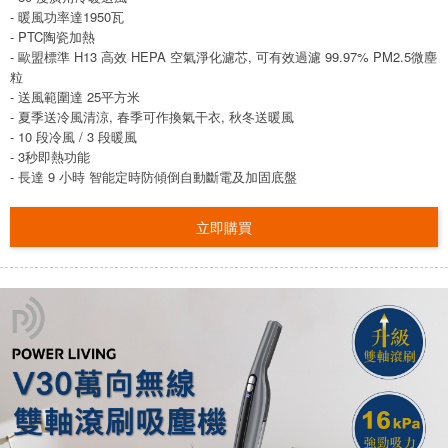
- 暖風功率達1950瓦
- PTC陶瓷加熱
- 歐盟標準 H13 高效 HEPA 空氣淨化濾芯, 可有效過濾 99.97% PM2.5微塵
粒
- 送風範圍達 25平方米
- 夏季送冷風清涼, 春季可作換氣干衣, 秋冬送暖風
- 10 段冷風 / 3 段暖風
- 3秒即熱功能
- 長達 9 小時 智能定時防傾倒自動斷電及加固底盤
立即購買