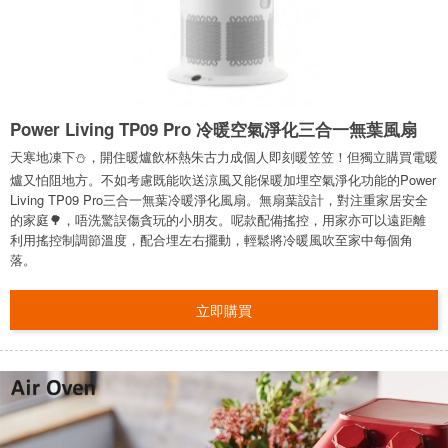
Power Living TP09 Pro 冷暖空氣淨化三合一無葉風扇
天寒地凍下⛄，開住暖爐飲杯熱朱古力成個人即刻暖笠笠！但獨立購買電暖
爐又怕阻地方。不如考慮既能吹送涼風又能保暖加埋空氣淨化功能的Power
Living TP09 Pro三合一無葉冷暖淨化風扇。無扇葉設計，對注重家居安全
的家庭🌳，唔洗驚誤傷貪玩的小朋友。呢款配備搖控，用家亦可以遠距離
利用搖控制調節溫度，配合埋左右擺動，輕鬆將冷暖風吹至家中每個角
落。
立即購買