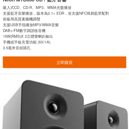
吸入式CD、CD-R、MP3、WMA光盤播放
支援藍牙音樂播放，版本為2.1+ EDR，並支援NFC簡易藍芽配對
前級用高質素膽機調聲
支援USB手指播放MP3/WMA音樂
DAB+/FM數字調諧收音機
15W(RMS)X 2立體聲喇叭輸出
手機或平板充電功能 (5V/1A)
3.5毫米音頻插孔
立即購買