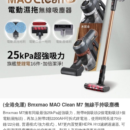
(全港免運) Bmxmao MAO Clean M7 無線手持吸塵機
Bmxmao M7擁有同級最強25kPa超強吸力，附帶8個吸頭(2個電動吸頭1個
電動濕拖頭)，再加上附帶2顆2200AH可拆式鋰電池，使用時間長達70分
鐘/22分鐘, 普通模式/強力模式)，M7更內置雙重HEPA H13濾網過濾器, 可
全面潔淨吸塵機噴出的空氣氣流，對家人及寵物健康更有保障。