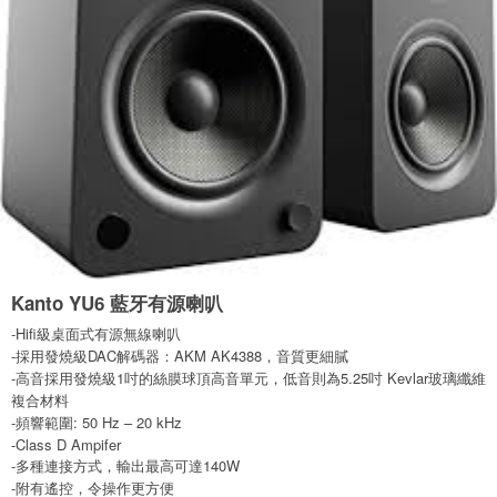
Kanto YU6 藍牙有源喇叭
-Hifi級桌面式有源無線喇叭
-採用發燒級DAC解碼器：AKM AK4388，音質更細膩
-高音採用發燒級1吋的絲膜球頂高音單元，低音則為5.25吋 Kevlar玻璃纖維
複合材料
-頻響範圍: 50 Hz – 20 kHz
-Class D Ampifer
-多種連接方式，輸出最高可達140W
-附有遙控，令操作更方便