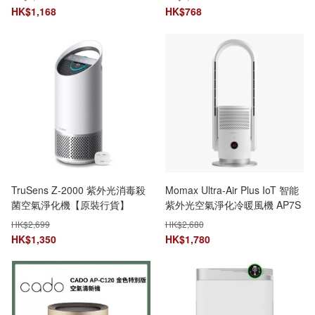
霧(100ml)
HK$
1,168
HK$
768
TruSens Z-2000 紫外光消毒殺
Momax Ultra-Air Plus IoT 智能
菌空氣淨化機【原裝行貨】
紫外光空氣淨化冷暖風機 AP7S
HK$
2,699
HK$
2,680
HK$
1,350
HK$
1,780