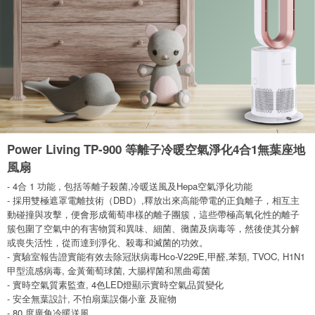
Power Living TP-900 等離子冷暖空氣淨化4合1無葉座地
風扇
- 4合 1 功能 , 包括等離子殺菌,冷暖送風及Hepa空氣淨化功能
- 採用雙極遮罩電離技術（DBD）,釋放出來高能帶電的正負離子，相互主
動碰撞與攻擊，便會形成葡萄串樣的離子團簇，這些帶極高氧化性的離子
簇包圍了空氣中的有害物質和異味、細菌、黴菌及病毒等，然後使其分解
或喪失活性，從而達到淨化、殺毒和滅菌的功效。
- 實驗室報告證實能有效去除冠狀病毒Hco-V229E,甲醛,苯類, TVOC, H1N1
甲型流感病毒, 金黃葡萄球菌, 大腸桿菌和黑曲霉菌
- 實時空氣質素監查, 4色LED燈顯示實時空氣品質變化
- 安全無葉設計, 不怕扇葉誤傷小童 及寵物
- 80 度廣角冷暖送風