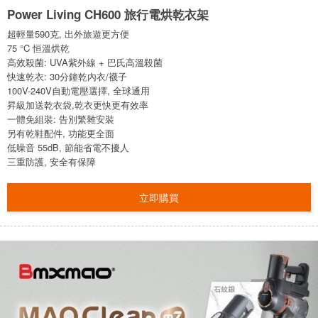
Power Living CH600 旅行電烘乾衣架
超輕量590克, 出外旅遊更方便
75 °C 恒溫烘乾
高效殺菌: UVA紫外線 + 巴氏高溫殺菌
快速乾衣: 30分鐘乾內衣/襪子
100V-240V自動電壓選擇, 全球通用
昇級加送乾衣袋,乾衣更快更有效率
一體免組裝: 告別繁雜安裝
另有乾鞋配件, 功能更全面
低噪音 55dB, 節能省電不擾人
三重防護, 安全有保障
立即購買