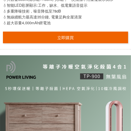
💧智能LED彩屏顯示:工作，缺水、低電量語音提示
💧多重降噪技術，噪音降低至78dB
💧無線續航力最高達35分鐘, 電量足夠全屋清潔
💧超大容量4,000mAh鋰電池
立即購買