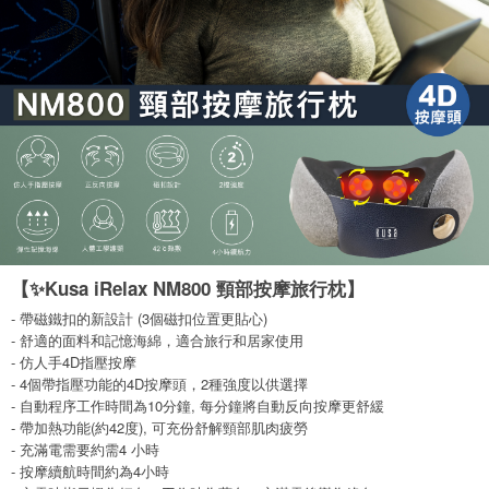
【✨Kusa iRelax NM800 頸部按摩旅行枕】
- 帶磁鐵扣的新設計 (3個磁扣位置更貼心)
- 舒適的面料和記憶海綿，適合旅行和居家使用
- 仿人手4D指壓按摩
- 4個帶指壓功能的4D按摩頭，2種強度以供選擇
- 自動程序工作時間為10分鐘, 每分鐘將自動反向按摩更舒緩
- 帶加熱功能(約42度), 可充份舒解頸部肌肉疲勞
- 充滿電需要約需4 小時
- 按摩續航時間約為4小時