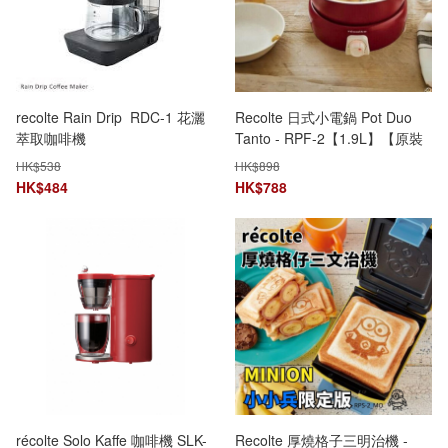
recolte Rain Drip RDC-1 花灑
Recolte 日式小電鍋 Pot Duo
萃取咖啡機
Tanto - RPF-2【1.9L】【原裝
行貨】
HK$
538
HK$
898
HK$
484
HK$
788
récolte Solo Kaffe 咖啡機 SLK-
Recolte 厚燒格子三明治機 -