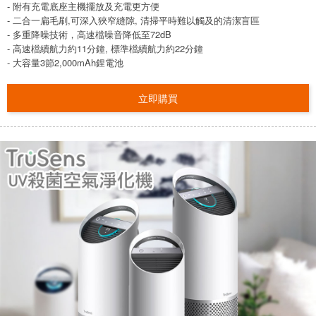
- 附有充電底座主機擺放及充電更方便
- 二合一扁毛刷,可深入狹窄縫隙, 清掃平時難以觸及的清潔盲區
- 多重降噪技術，高速檔噪音降低至72dB
- 高速檔續航力約11分鐘, 標準檔續航力約22分鐘
- 大容量3節2,000mAh鋰電池
立即購買