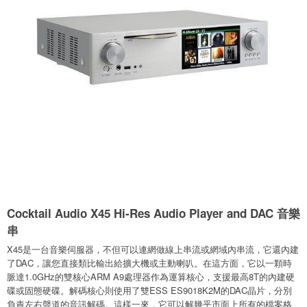
Cocktail Audio X45 Hi-Res Audio Player and DAC 音樂
串
X45是一台音樂伺服器，不但可以連網做線上串流或網域內串流，它還內建
了DAC，讓您直接類比輸出給擴大機或主動喇叭。在這方面，它以一顆時
脈達1.0GHz的雙核心ARM A9處理器作為運算核心，支援最高8T的內建硬
碟或固態硬碟。解碼核心則使用了雙ESS ES9018K2M的DAC晶片，分別
負責左右聲道的音訊解碼。這樣一來，它可以解幾乎市面上所有的檔案格