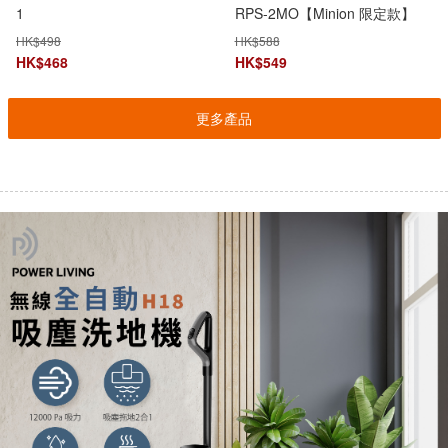
1
RPS-2MO【Minion 限定款】
【原裝行貨】
HK$
498
HK$
588
HK$
468
HK$
549
更多產品