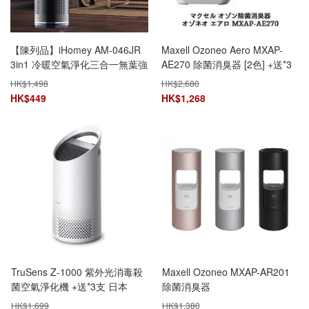
【陳列品】iHomey AM-046JR
Maxell Ozoneo Aero MXAP-
3in1 冷暖空氣淨化三合一無葉強
AE270 除菌消臭器 [2色] +送*3
風扇 (灰色)
支 日本Vires Seven次氯酸消毒
HK$
1,498
HK$
2,680
除臭噴霧(100ml)
HK$
449
HK$
1,268
TruSens Z-1000 紫外光消毒殺
Maxell Ozoneo MXAP-AR201
菌空氣淨化機 +送*3支 日本
除菌消臭器
Vires Seven次氯酸消毒除臭噴
HK$
1,699
HK$
1,380