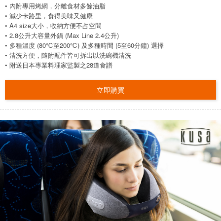
• 內附專用烤網，分離食材多餘油脂
• 減少卡路里，食得美味又健康
• A4 size大小，收納方便不占空間
• 2.8公升大容量外鍋 (Max Line 2.4公升)
• 多種溫度 (80℃至200℃) 及多種時間 (5至60分鐘) 選擇
• 清洗方便，隨附配件皆可拆出以洗碗機清洗
• 附送日本專業料理家監製之28道食譜
立即購買