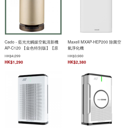
Cado - 藍光光觸媒空氣清新機
Maxell MXAP-HEP200 除菌空
AP-C120 【金色特別版】【原
氣淨化機
裝行貨】
HK$
4,299
HK$
3,980
HK$
1,290
HK$
2,380