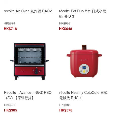
recolte Air Oven 氣炸鍋 RAO-1
récolte Pot Duo fête 日式小電
鍋 RPD-3
HK$
799
HK$
688
HK$
718
HK$
648
Recolte - Avance 小焗爐 RSO-
récolte Healthy CotoCoto 日式
1(AV) 【原裝行貨】
電飯煲 RHC-1
HK$
428
HK$
688
HK$
385
HK$
578