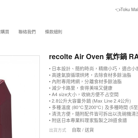
👈Toku M
何購買
聯絡我們
條款細則
recolte Air Oven 氣炸鍋 R
• 日本設計、簡約時尚，精緻小巧，適合小
• 高速氣旋循環烘烤，去除食材多餘油脂
• 內附專用烤網，分離食材多餘油脂
• 減少卡路里，食得美味又健康
• A4 size大小，收納方便不占空間
• 2.8公升大容量外鍋 (Max Line 2.4公升)
• 多種溫度 (80℃至200℃) 及多種時間 (5
• 清洗方便，隨附配件皆可拆出以洗碗機清
• 附送日本專業料理家監製之28道食譜
自取 / 送貨
出貨方式