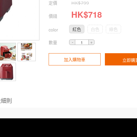
定價
HK$
799
HK$
718
價錢
紅色
白色
綠色
color
數量
加入購物車
立即購
及細則