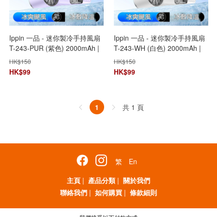
Ippin 一品 - 迷你製冷手持風扇
Ippin 一品 - 迷你製冷手持風扇
T-243-PUR (紫色) 2000mAh |
T-243-WH (白色) 2000mAh |
製冷風扇 | 高速風扇 | ICE 金屬
製冷風扇 | 高速風扇 | ICE 金屬
HK$
150
HK$
150
鋁超導體製冷技術
鋁超導體製冷技術
HK$
99
HK$
99
共 1 頁
1
繁
En
主頁
|
產品分類
|
關於我們
聯絡我們
|
如何購買
|
條款細則