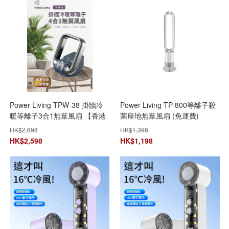
Power Living TPW-38 掛牆冷
Power Living TP-800等離子殺
暖等離子3合1無葉風扇 【香港
菌座地無葉風扇 (免運費)
行貨】
HK$
2,698
HK$
1,398
HK$
2,598
HK$
1,198