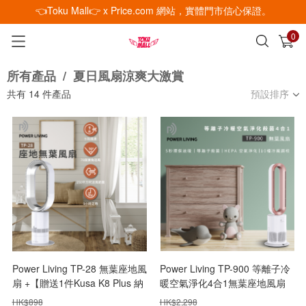
👈Toku Mall👉 x Price.com 網站，實體門市信心保證。
0
已加入購物車
查看
所有產品
/
夏日風扇涼爽大激賞
共有
14
件產品
預設排序
Power Living TP-28 無葉座地風
Power Living TP-900 等離子冷
扇 +【贈送1件Kusa K8 Plus 納
暖空氣淨化4合1無葉座地風扇
米自動噴霧槍】【全港免運】
【原裝行貨】【+贈送1張 百佳
HK$
898
HK$
2,298