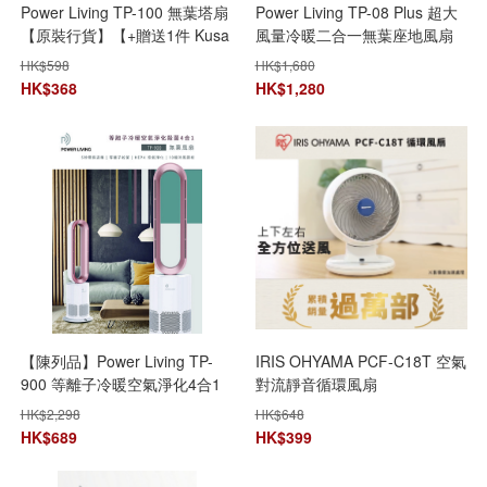
Power Living TP-100 無葉塔扇
Power Living TP-08 Plus 超大
【原裝行貨】【+贈送1件 Kusa
風量冷暖二合一無葉座地風扇
M3 納米噴霧補水器-顏色隨機
【+贈送1張 百佳現金券 $50】
HK$
598
HK$
1,680
發貨】【免運費】
HK$
368
HK$
1,280
【陳列品】Power Living TP-
IRIS OHYAMA PCF-C18T 空氣
900 等離子冷暖空氣淨化4合1
對流靜音循環風扇
無葉座地風扇
HK$
2,298
HK$
648
HK$
689
HK$
399