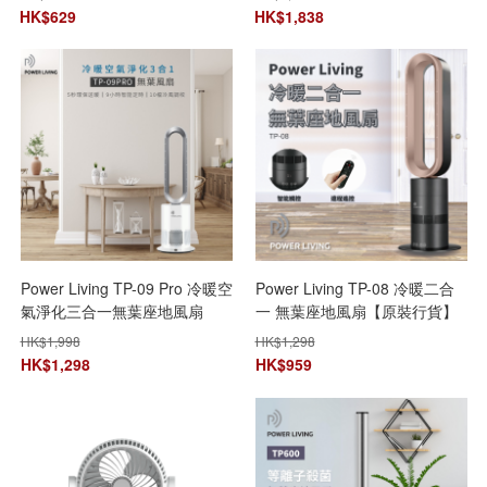
現金券 $50】
HK$
629
HK$
1,838
Power Living TP-09 Pro 冷暖空
Power Living TP-08 冷暖二合
氣淨化三合一無葉座地風扇
一 無葉座地風扇【原裝行貨】
【原裝行貨】【+贈送1張 百佳
【+贈送1件Kusa NM300
HK$
1,998
HK$
1,298
現金券 $50】
iRelax 6滾輪頸椎按摩器】
HK$
1,298
HK$
959