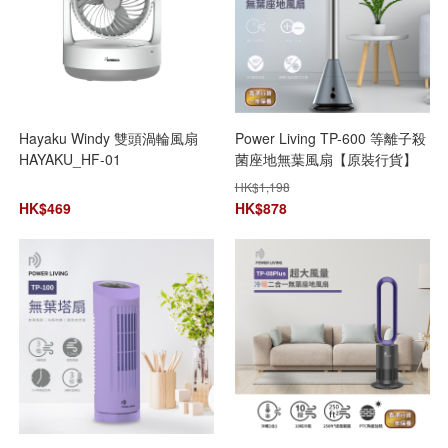
Hayaku Windy 雙頭渦輪風扇
Power Living TP-600 等離子殺
HAYAKU_HF-01
菌座地無葉風扇【原裝行貨】
【 +贈送1件 Kusa NM300
HK$
1,198
iRelax 6滾輪頸椎按摩器】【免
HK$
469
HK$
878
運費】