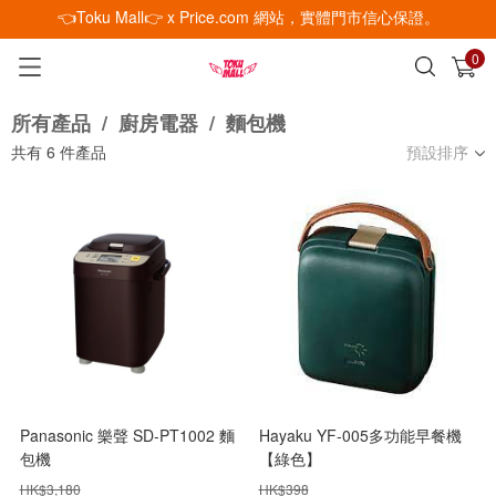
👈Toku Mall👉 x Price.com 網站，實體門市信心保證。
0
已加入購物車
查看
所有產品
/
廚房電器
/
麵包機
共有
6
件產品
預設排序
Panasonic 樂聲 SD-PT1002 麵
Hayaku YF-005多功能早餐機
包機
【綠色】
HK$
3,180
HK$
398