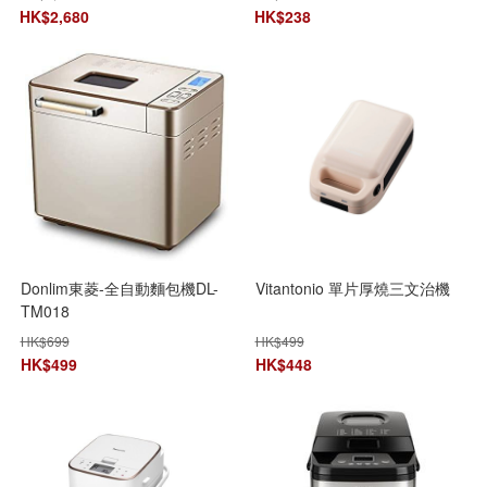
HK$
2,680
HK$
238
Donlim東菱-全自動麵包機DL-
Vitantonio 單片厚燒三文治機
TM018
HK$
699
HK$
499
HK$
499
HK$
448