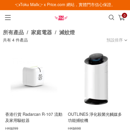
👈Toku Mall👉 x Price.com 網站，實體門市信心保證。
0
已加入購物車
查看
所有產品
/
家庭電器
/
滅蚊燈
共有
4
件產品
預設排序
香港行貨 Radarcan R-107 流動
OUTLINES 淨化殺菌光觸媒多
及家用驅蚊器
功能捕蚊機
HK$
299
HK$
698