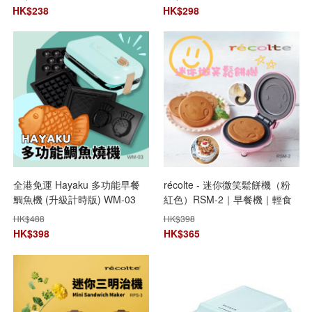
HK$
238
HK$
298
全港免運 Hayaku 多功能早餐
récolte - 迷你微笑鬆餅機（粉
鯛魚機 (升級計時版) WM-03
紅色）RSM-2｜早餐機｜輕食
烤盤｜美式鬆餅機｜薄煎餅｜
HK$
488
HK$
398
熱香餅｜迷你鬆餅機｜小型鬆
HK$
398
HK$
365
餅機