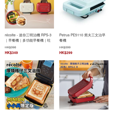
récolte - 迷你三明治機 RPS-3
Petrus PE5110 窩夫三文治早
｜早餐機｜多功能早餐機｜吐
餐機
司機｜鬆餅機｜熱壓三明治機
HK$
398
HK$
399
｜飛碟機｜烘三明治機｜窩夫
HK$
349
HK$
299
機｜輕食早餐機