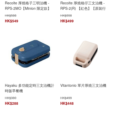
Recolte 厚燒格子三明治機 -
Recolte 厚燒格仔三文治機 -
RPS-2MO【Minion 限定款】
RPS-2(R) 【紅色】【原裝行
【原裝行貨】
貨】
HK$
588
HK$
558
HK$
549
HK$
499
Hayaku 多功能定時三文治機計
Vitantonio 單片厚燒三文治機
時版早餐機
HK$
380
HK$
499
HK$
288
HK$
448