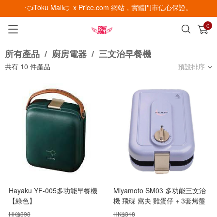
👈Toku Mall👉 x Price.com 網站，實體門市信心保證。
0
已加入購物車
查看
所有產品
/
廚房電器
/
三文治早餐機
共有
10
件產品
預設排序
Hayaku YF-005多功能早餐機
Miyamoto SM03 多功能三文治
【綠色】
機 飛碟 窩夫 雞蛋仔 + 3套烤盤
HK$
398
HK$
318