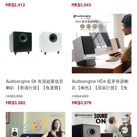
元真無線藍芽耳機】【免運費】
防水藍牙喇叭 (顏色隨機派送)】
HK$
2,412
HK$
3,043
**限時購**
Audioengine S8 有源超重低音
Audioengine HD4 藍芽有源喇
喇叭 【香港行貨】【免運費】
叭【兩色】【原裝行貨】【免
運費】【+贈送1件JBL Go 3迷
HK$
3,998
HK$
4,680
你防水藍牙喇叭 (顏色隨機派
HK$
3,582
HK$
3,978
送)】**限時購**