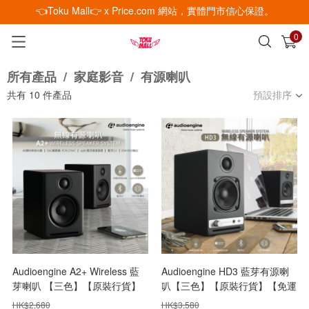
👈Toku Mall👉 x Price.com 網站，實體門市信心保證。
0
已加入購物車
查看
所有產品
/
家庭影音
/
有源喇叭
共有
10
件產品
預設排序
Audioengine A2+ Wireless 藍
Audioengine HD3 藍芽有源喇
芽喇叭 【三色】【原裝行貨】
叭【三色】【原裝行貨】【免運
【+贈送1件Astrotec S80 鈹單
費】【+贈送1件JBL Go 3迷你
HK$
2,680
HK$
3,580