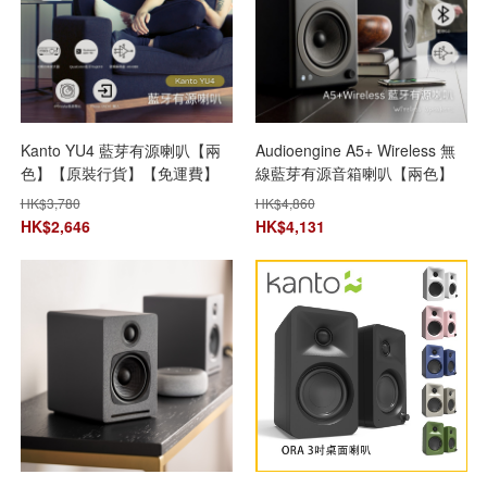
Kanto YU4 藍芽有源喇叭【兩
Audioengine A5+ Wireless 無
色】【原裝行貨】【免運費】
線藍芽有源音箱喇叭【兩色】
【+贈送1件JBL Go 3迷你防水
【原裝行貨】【+贈送1件
HK$
3,780
HK$
4,860
藍牙喇叭 (顏色隨機派送)】**限
Astrotec S80 鈹單元真無線藍
HK$
2,646
HK$
4,131
時購**
芽耳機】【免運費】