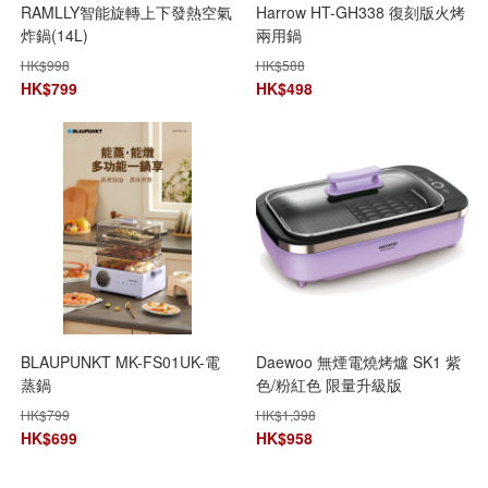
RAMLLY智能旋轉上下發熱空氣
Harrow HT-GH338 復刻版火烤
炸鍋(14L)
兩用鍋
HK$
998
HK$
588
HK$
799
HK$
498
BLAUPUNKT MK-FS01UK-電
Daewoo 無煙電燒烤爐 SK1 紫
蒸鍋
色/粉紅色 限量升級版
HK$
799
HK$
1,398
HK$
699
HK$
958