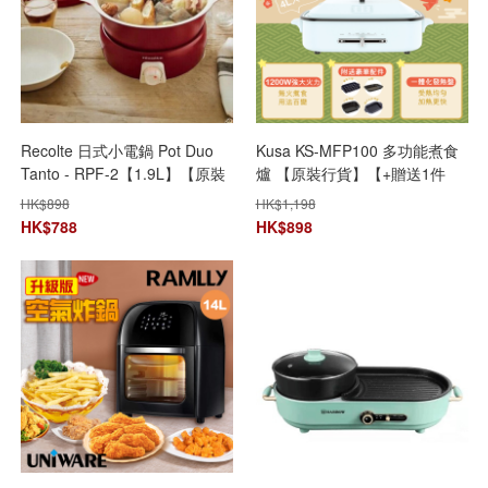
Recolte 日式小電鍋 Pot Duo
Kusa KS-MFP100 多功能煮食
Tanto - RPF-2【1.9L】【原裝
爐 【原裝行貨】【+贈送1件
行貨】
Kusa M3 納米噴霧補水器
HK$
898
HK$
1,198
random colour】【全港免運
HK$
788
HK$
898
費】