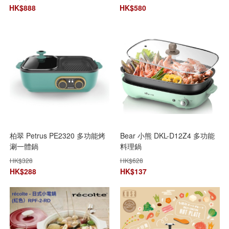
HK$
888
HK$
580
柏翠 Petrus PE2320 多功能烤
Bear 小熊 DKL-D12Z4 多功能
涮一體鍋
料理鍋
HK$
328
HK$
628
HK$
288
HK$
137