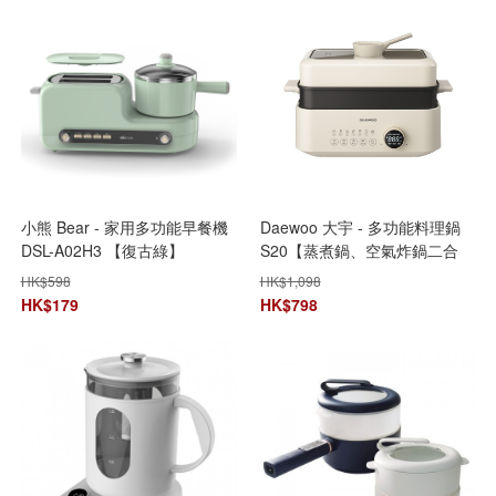
小熊 Bear - 家用多功能早餐機
Daewoo 大宇 - 多功能料理鍋
DSL-A02H3 【復古綠】
S20【蒸煮鍋、空氣炸鍋二合
一】【原裝行貨】
HK$
598
HK$
1,098
HK$
179
HK$
798