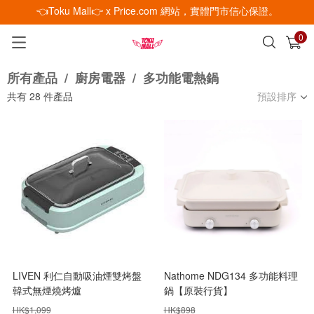
👈Toku Mall👉 x Price.com 網站，實體門市信心保證。
0
已加入購物車
查看
所有產品
/
廚房電器
/
多功能電熱鍋
共有
28
件產品
預設排序
LIVEN 利仁自動吸油煙雙烤盤
Nathome NDG134 多功能料理
韓式無煙燒烤爐
鍋【原裝行貨】
HK$
1,099
HK$
898