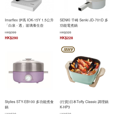
Imarflex 伊瑪 IOK-15Y 1.5公升
SENKI 千崎 Senki JD-701D 多
「白泉 ‧ 透」玻璃養生壺
功能電煮鍋
HK$
399
HK$
328
HK$
290
HK$
228
Stylies STY-EB100 多功能煮食
(行貨)日本Toffy Classic 調理鍋
鍋
K-HP3
HK$
598
HK$
598