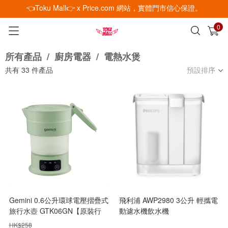
👈Toku Mall👉 x Price.com 網站，實體門市信心保證。
0
已加入購物車
查看
所有產品
/
廚房電器
/
電熱水煲
共有
33
件產品
預設排序
Gemini 0.6公升環球電壓摺疊式
飛利浦 AWP2980 3公升 輕攜電
旅行水壺 GTK06GN【原裝行
動濾水機飲水機
貨】
HK$
258