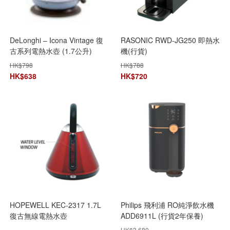
DeLonghi – Icona Vintage 復
RASONIC RWD-JG250 即熱水
古系列電熱水壺 (1.7公升)
機(行貨)
KBOV 2001
HK$
798
HK$
788
HK$
638
HK$
720
HOPEWELL KEC-2317 1.7L
Philips 飛利浦 RO純淨飲水機
復古無線電熱水壺
ADD6911L (行貨2年保養)
HK$
3,680