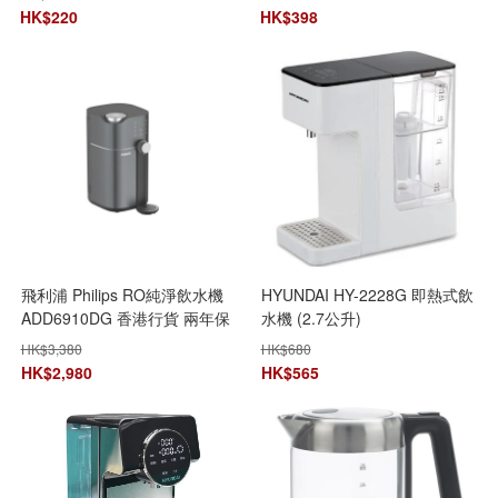
HK$
220
HK$
398
飛利浦 Philips RO純淨飲水機
HYUNDAI HY-2228G 即熱式飲
ADD6910DG 香港行貨 兩年保
水機 (2.7公升)
養
HK$
3,380
HK$
680
HK$
2,980
HK$
565