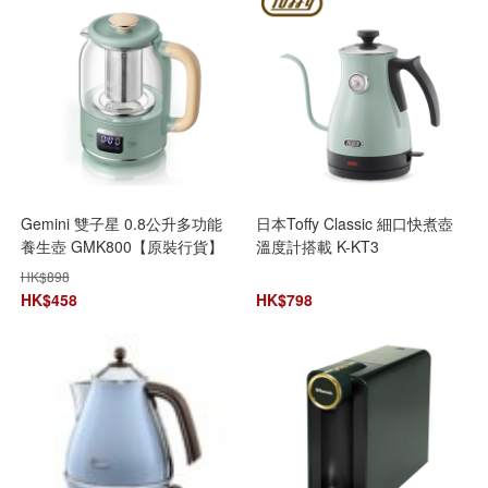
Gemini 雙子星 0.8公升多功能
日本Toffy Classic 細口快煮壺
養生壺 GMK800【原裝行貨】
溫度計搭載 K-KT3
HK$
898
HK$
458
HK$
798