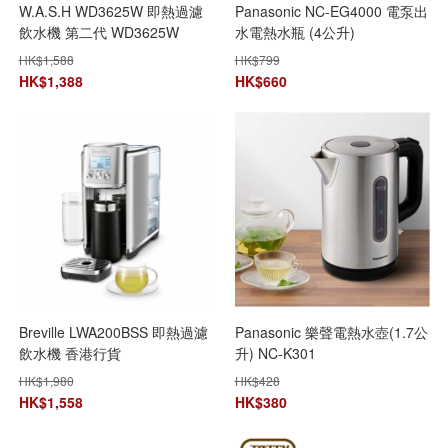
W.A.S.H WD3625W 即熱過濾
Panasonic NC-EG4000 電泵出
飲水機 第二代 WD3625W
水電熱水瓶 (4公升)
HK$
1,588
HK$
799
HK$
1,388
HK$
660
Breville LWA200BSS 即熱過濾
Panasonic 樂聲電熱水壺(1.7公
飲水機 香港行貨
升) NC-K301
HK$
1,980
HK$
428
HK$
1,558
HK$
380