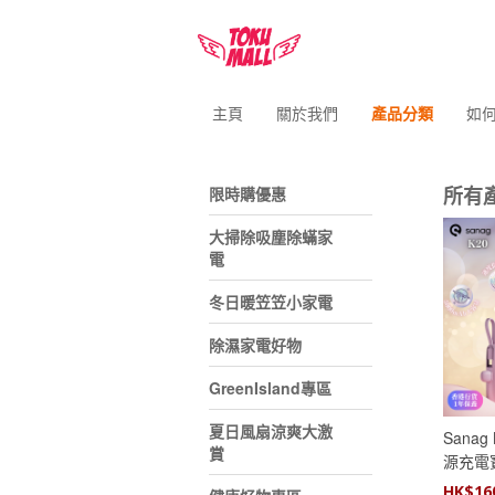
主頁
關於我們
產品分類
如
所有
限時購優惠
大掃除吸塵除蟎家
電
冬日暖笠笠小家電
除濕家電好物
GreenIsland專區
夏日風扇涼爽大激
Sana
賞
源充電
HK$
16