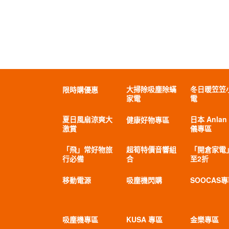
大掃除吸塵除蟎
冬日暖笠笠
限時購優惠
家電
電
夏日風扇涼爽大
日本 Anlan
健康好物專區
激賞
儀專區
「飛」常好物旅
超筍特價音響組
「開倉家電
行必備
合
至2折
移動電源
吸塵機閃購
SOOCAS
吸塵機專區
KUSA 專區
金樂專區