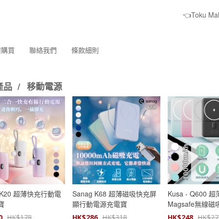
👈Toku M
何購買
聯絡我們
條款細則
產品
/
移動電源
g K20 超薄快充行動電
Sanag K68 超薄磁吸快充屏
Kusa - Q600
寶
顯行動電源充電寶
Magsafe無線
級版【原裝行貨
0
HK$
178
HK$
286
HK$
318
HK$
248
HK$
27