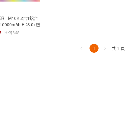
R - M10K 2合1鋁合
0000mAh PD3.0+磁
外置充電器
5
HK$
348
共 1 頁
1