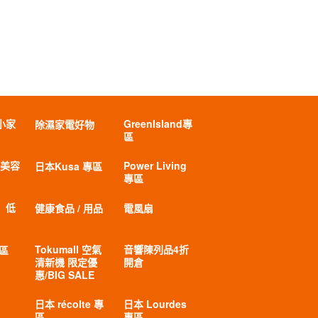
小家
GreenIsland專
除濕家電好物
區
 美容
Power Living
日本Kusa 專區
專區
」低
健康食品 / 用品
電風扇
Tokumall 空氣
音響陳列品4折
專區
清新機 限定優
開倉
惠/BIG SALE
日本 récolte 專
日本 Lourdes
區
專區