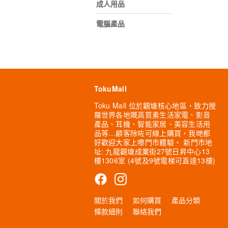
成人用品
電腦產品
TokuMall
Toku Mall 位於觀塘核心地區，致力搜
羅世界各地嘅高質素生活家電、影音
產品、耳機、智能家居、美容生活用
品等…顧客除咗可線上購買，我哋都
好歡迎大家上嚟門市體驗。 新門市地
址: 九龍觀塘成業街27號日昇中心13
樓1306室 (4號及9號電梯可直達13樓)
關於我們
如何購買
產品分類
條款細則
聯絡我們