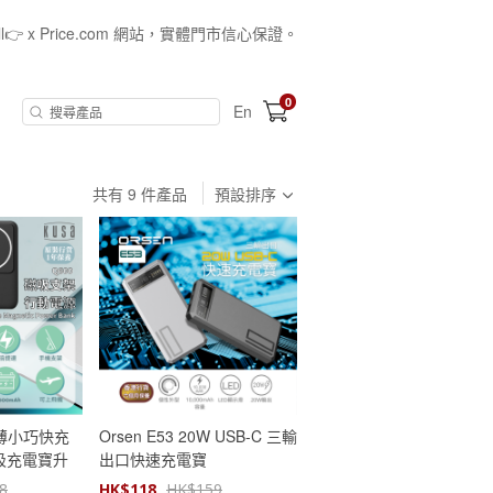
all👉 x Price.com 網站，實體門市信心保證。
0
En
共有
9
件產品
預設排序
 超薄小巧快充
Orsen E53 20W USB-C 三輸
磁吸充電寶升
出口快速充電寶
】【免運
8
HK$
118
HK$
159