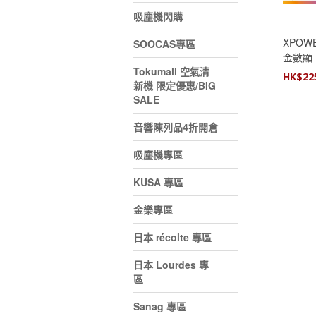
吸塵機閃購
XPOWE
SOOCAS專區
金數顯 1
Tokumall 空氣清
吸無線
HK$
22
新機 限定優惠/BIG
SALE
音響陳列品4折開倉
吸塵機專區
KUSA 專區
金樂專區
日本 récolte 專區
日本 Lourdes 專
區
Sanag 專區