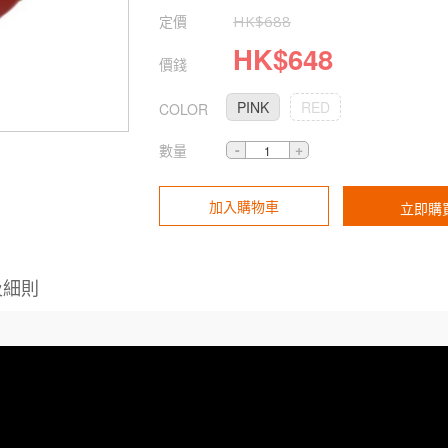
定價
HK$
688
HK$
648
價錢
PINK
RED
COLOR
數量
加入購物車
立即購
及細則