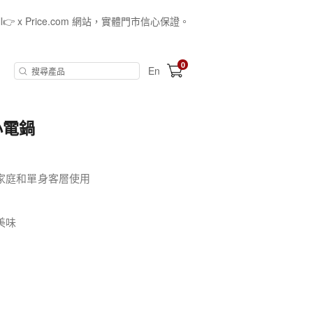
all👉 x Price.com 網站，實體門市信心保證。
0
En
式小電鍋
家庭和單身客層使用
美味