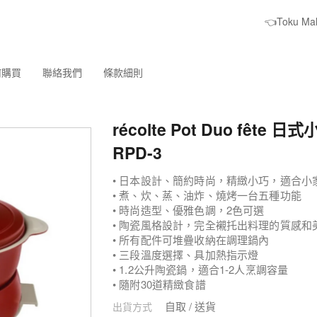
👈Toku M
何購買
聯絡我們
條款細則
récolte Pot Duo fête 日
RPD-3
• 日本設計、簡約時尚，精緻小巧，適合小
• 煮、炊、蒸、油炸、燒烤一台五種功能
• 時尚造型、優雅色調，2色可選
• 陶瓷風格設計，完全襯托出料理的質感和
• 所有配件可堆疊收納在調理鍋內
• 三段溫度選擇、具加熱指示燈
• 1.2公升陶瓷鍋，適合1-2人烹調容量
• 隨附30道精緻食譜
自取 / 送貨
出貨方式