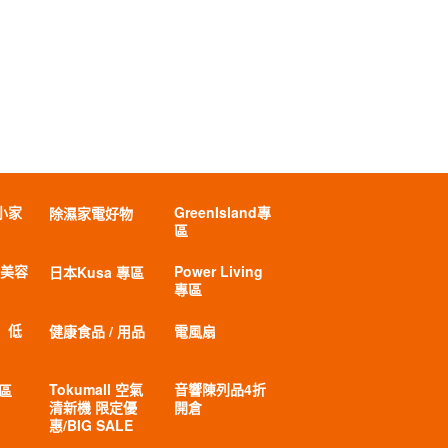
小家
GreenIsland專
除濕家電好物
區
 美容
Power Living
日本Kusa 專區
專區
」低
健康食品 / 用品
電風扇
Tokumall 空氣
音響陳列品4折
專區
清新機 限定優
開倉
惠/BIG SALE