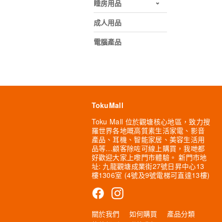
睡房用品
成人用品
電腦產品
TokuMall
Toku Mall 位於觀塘核心地區，致力搜
羅世界各地嘅高質素生活家電、影音
產品、耳機、智能家居、美容生活用
品等…顧客除咗可線上購買，我哋都
好歡迎大家上嚟門市體驗。 新門市地
址: 九龍觀塘成業街27號日昇中心13
樓1306室 (4號及9號電梯可直達13樓)
關於我們
如何購買
產品分類