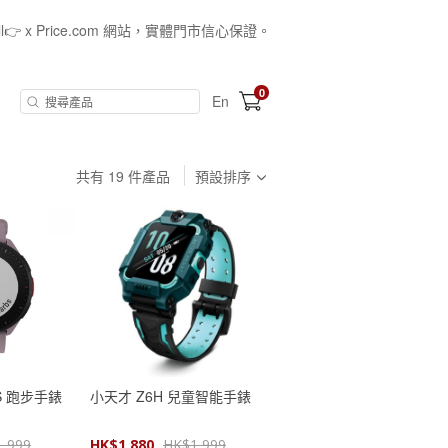
all👉 x Price.com 網站，實體門市信心保證。
0
En
共有
19
件產品
預設排序
GPS 跑步手錶
小天才 Z6H 兒童智能手錶
1,999
HK$
1,880
HK$
1,999