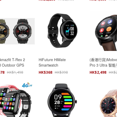
mazfit T-Rex 2
HiFuture HiMate
(香港行貨)Mobvoi
 Outdoor GPS
Smartwatch
Pro 3 Ultra 智
watch 智能手錶
478
HK$
1,498
HK$
368
HK$
398
HK$
2,498
HK$