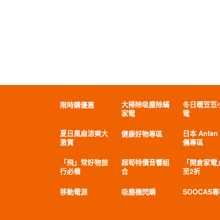
大掃除吸塵除蟎
冬日暖笠笠
限時購優惠
家電
電
夏日風扇涼爽大
日本 Anlan
健康好物專區
激賞
儀專區
「飛」常好物旅
超筍特價音響組
「開倉家電
行必備
合
至2折
移動電源
吸塵機閃購
SOOCAS