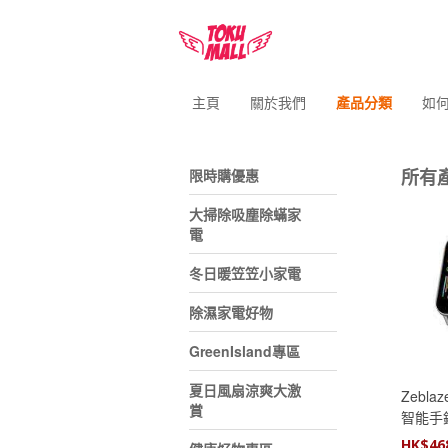
主頁
關於我們
產品分類
如
所有
限時購優惠
大掃除吸塵除蟎家
電
冬日暖笠笠小家電
除濕家電好物
GreenIsland專區
夏日風扇涼爽大激
Zebla
賞
智能手
HK$
46