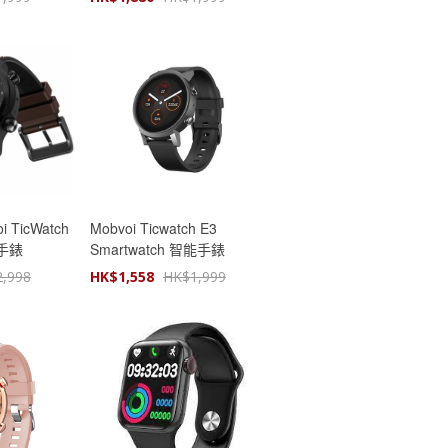
 TicWatch
Mobvoi Ticwatch E3
能手錶
Smartwatch 智能手錶
2,998
HK$
1,558
HK$
1,999