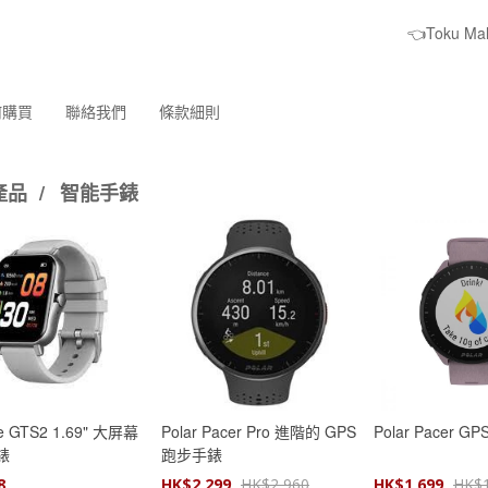
👈Toku M
何購買
聯絡我們
條款細則
產品
/
智能手錶
ze GTS2 1.69" 大屏幕
Polar Pacer Pro 進階的 GPS
Polar Pacer 
錶
跑步手錶
8
HK$
2,299
HK$
2,960
HK$
1,699
HK$