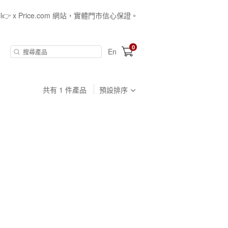
all👉 x Price.com 網站，實體門市信心保證。
0
En
共有
1
件產品
預設排序