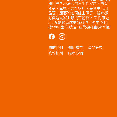
羅世界各地嘅高質素生活家電、影音
產品、耳機、智能家居、美容生活用
品等…顧客除咗可線上購買，我哋都
好歡迎大家上嚟門市體驗。 新門市地
址: 九龍觀塘成業街27號日昇中心13
樓1306室 (4號及9號電梯可直達13樓)
關於我們
如何購買
產品分類
條款細則
聯絡我們