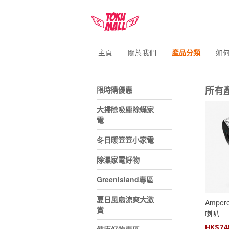
主頁
關於我們
產品分類
如
所有
限時購優惠
大掃除吸塵除蟎家
電
冬日暖笠笠小家電
除濕家電好物
GreenIsland專區
夏日風扇涼爽大激
Amper
賞
喇叭
HK$
74