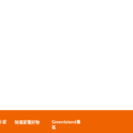
小家
GreenIsland專
除濕家電好物
區