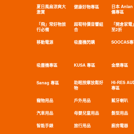
夏日風扇涼爽大
日本 Anlan
健康好物專區
激賞
儀專區
「飛」常好物旅
超筍特價音響組
「開倉家電
行必備
合
至2折
移動電源
吸塵機閃購
SOOCAS
吸塵機專區
KUSA 專區
金樂專區
助眠按摩放鬆好
HI-RES AU
Sanag 專區
物
專區
寵物用品
戶外用品
藍牙喇叭
汽車用品
母嬰兒童用品
髮型用品
智能手錶
旅行用品
廚房電器