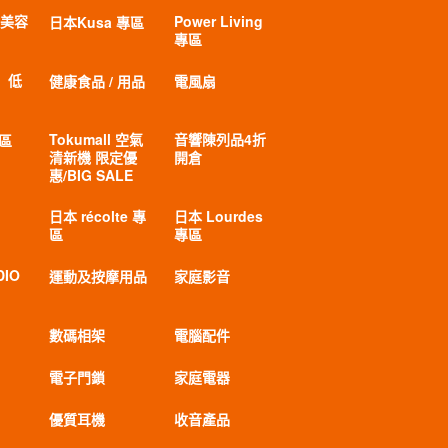
 美容
Power Living
日本Kusa 專區
專區
」低
健康食品 / 用品
電風扇
Tokumall 空氣
音響陳列品4折
專區
清新機 限定優
開倉
惠/BIG SALE
日本 récolte 專
日本 Lourdes
區
專區
DIO
運動及按摩用品
家庭影音
數碼相架
電腦配件
電子門鎖
家庭電器
優質耳機
收音產品