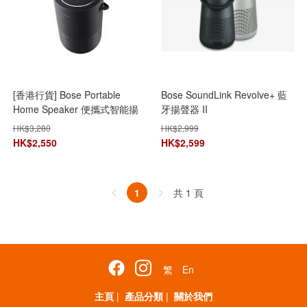
[香港行貨] Bose Portable
Bose SoundLink Revolve+ 藍
Home Speaker 便攜式智能揚
牙揚聲器 II
聲器 [2色]
HK$
3,280
HK$
2,999
HK$
2,550
HK$
2,599
共 1 頁
1
繁
En
主頁
|
產品分類
|
關於我們