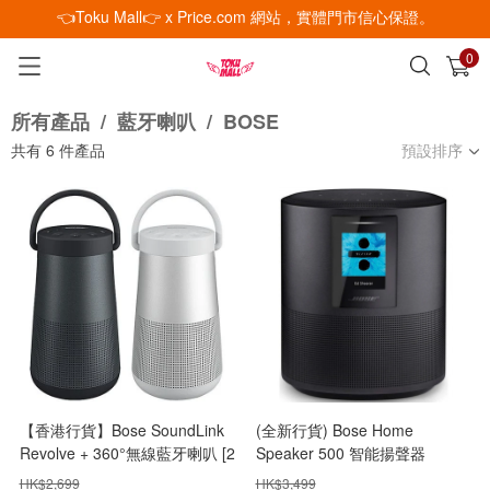
👈Toku Mall👉 x Price.com 網站，實體門市信心保證。
0
已加入購物車
查看
所有產品
/
藍牙喇叭
/
BOSE
共有
6
件產品
預設排序
【香港行貨】Bose SoundLink
(全新行貨) Bose Home
Revolve + 360°無線藍牙喇叭 [2
Speaker 500 智能揚聲器
色]
HK$
2,699
HK$
3,499