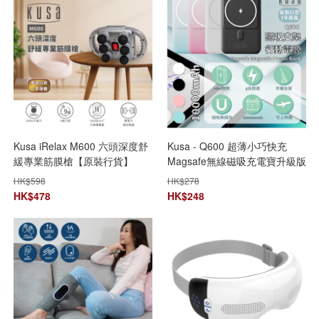
Kusa iRelax M600 六頭深度舒
Kusa - Q600 超薄小巧快充
緩專業筋膜槍【原裝行貨】
Magsafe無線磁吸充電寶升級版
【+贈送1件Kusa NM300
【原裝行貨】【免運費】
HK$
598
HK$
278
iRelax 6滾輪頸椎按摩器】
HK$
478
HK$
248