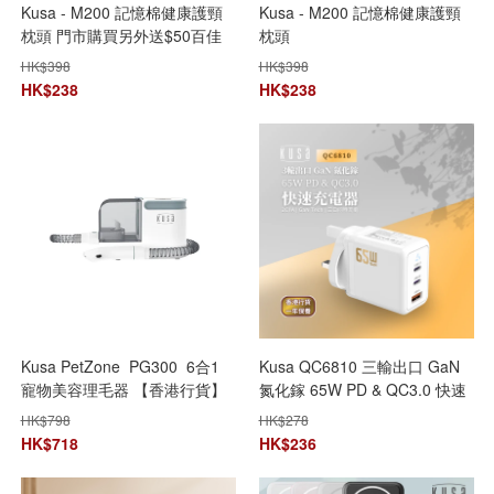
Kusa - M200 記憶棉健康護頸
Kusa - M200 記憶棉健康護頸
枕頭 門市購買另外送$50百佳
枕頭
現金卷
HK$
398
HK$
398
HK$
238
HK$
238
Kusa PetZone PG300 6合1
Kusa QC6810 三輸出口 GaN
寵物美容理毛器 【香港行貨】
氮化鎵 65W PD & QC3.0 快速
[梳毛][剃毛][打薄][開結][清理]
充電器
HK$
798
HK$
278
[吸毛]
HK$
718
HK$
236