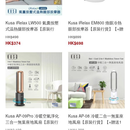
Kusa iRelax LW500 氣囊按壓
Kusa iRelax EM800 煥眼冷熱
式温熱腿部按摩器【原裝行
眼部按摩器【原裝行貨】【+贈
貨】【+贈送1件Kusa NM300
送1件Kusa NM300 iRelax 6滾
HK$
498
HK$
899
iRelax 6滾輪頸椎按摩器】**限
輪頸椎按摩器】
HK$
374
HK$
698
時購**
Kusa AP-09Pro 冷暖空氣淨化
Kusa AP-08 冷暖二合一無葉座
三合一無葉座地風扇【原裝行
地風扇【原裝行貨】【+贈送1
貨】【+贈送1件 Kusa M3 納米
件 Kusa M3 納米噴霧補水器-顏
HK$
2,198
HK$
1,398