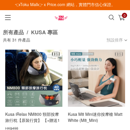
👈Toku Mall👉 x Price.com 網站，實體門市信心保證。
0
已加入購物車
查看
所有產品
/
KUSA 專區
共有
31
件產品
預設排序
Kusa iRelax NM800 頸部按摩
Kusa M8 Mini迷你按摩槍 Matt
旅行枕【原裝行貨】 【+贈送1
White (M8_Mini)
件 Kusa M3 納米噴霧補水器-顏
HK$
498