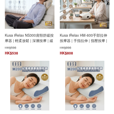
Kusa iRelax NS300肩頸舒緩按
Kusa iRelax HM-600手部拉伸
摩器 | 輕柔放鬆 | 深層按摩 | 緩
按摩器 | 手指拉伸 | 指壓按摩 |
解肌肉緊繃
血液循環 | 關節靈活性
HK$
598
HK$
898
HK$
538
HK$
808