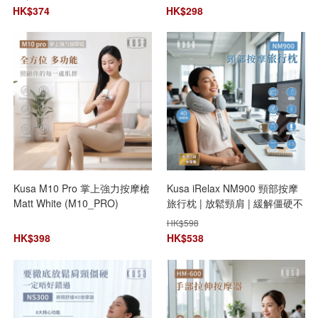
色隨機發貨】**限時購**
HK$
374
HK$
298
Kusa M10 Pro 掌上強力按摩槍
Kusa iRelax NM900 頸部按摩
Matt White (M10_PRO)
旅行枕 | 放鬆頸肩 | 緩解僵硬不
適 | 緩解酸痛
HK$
598
HK$
398
HK$
538