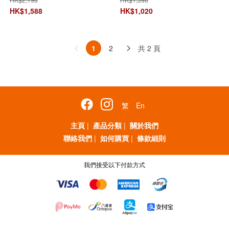
噴霧補水器-顏色隨機發貨】
色隨機發貨】【免運費】
HK$
1,588
HK$
1,020
【免運費】
共 2 頁
1
2
繁
En
主頁
|
產品分類
|
關於我們
聯絡我們
|
如何購買
|
條款細則
我們接受以下付款方式