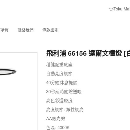
👈Toku M
何購買
聯絡我們
條款細則
飛利浦 66156 達爾文檯燈 [
​穩健配重底座
自動亮度調節
40分鐘休息提醒
30秒延時關燈送眠
高色彩還原度
亮度調節: 線性調亮
AA級光效
色温: 4000K