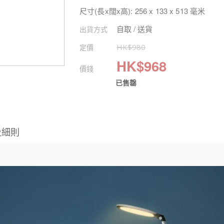
尺寸(長x闊x高): 256 x 133 x 513 毫米
自取 / 送貨
出貨方式
定價
HK$
980
HK$
968
價錢
已售罄
及細則