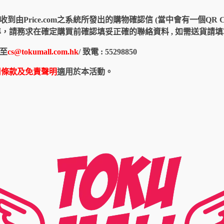
由Price.com之系統所發出的購物確認信 (當中會有一個QR 
認信為準，請務求在確定購買前確認填妥正確的聯絡資料 , 如需送貨
至
cs@tokumall.com.hk
/ 致電 : 55298850
用條款及免責聲明
適用於本活動。