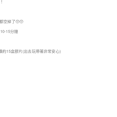
！
空掉了🥺🥺
10-15分鐘
攝約15盒膠片(出去玩帶著非常安心)