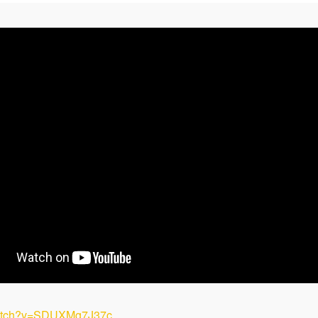
watch?v=SDUXMg7J37c