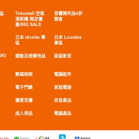
Tokumall 空氣
音響陳列品4折
專區
清新機 限定優
開倉
惠/BIG SALE
日本 récolte 專
日本 Lourdes
區
專區
DIO
運動及按摩用品
家庭影音
數碼相架
電腦配件
電子門鎖
家庭電器
優質耳機
收音產品
成人用品
電腦產品