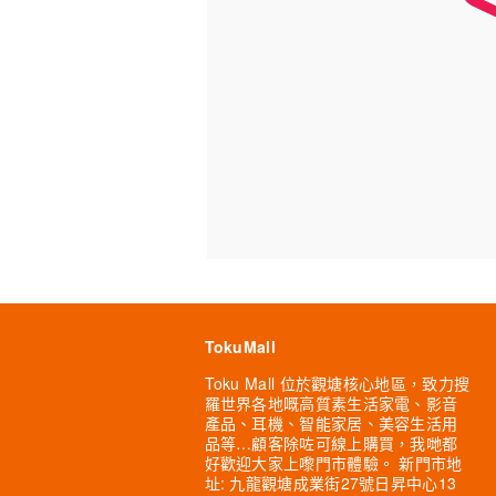
TokuMall
Toku Mall 位於觀塘核心地區，致力搜
羅世界各地嘅高質素生活家電、影音
產品、耳機、智能家居、美容生活用
品等…顧客除咗可線上購買，我哋都
好歡迎大家上嚟門市體驗。 新門市地
址: 九龍觀塘成業街27號日昇中心13