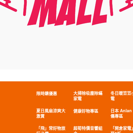
大掃除吸塵除蟎
冬日暖笠笠
限時購優惠
家電
電
夏日風扇涼爽大
日本 Anlan
健康好物專區
激賞
儀專區
「飛」常好物旅
超筍特價音響組
「開倉家電