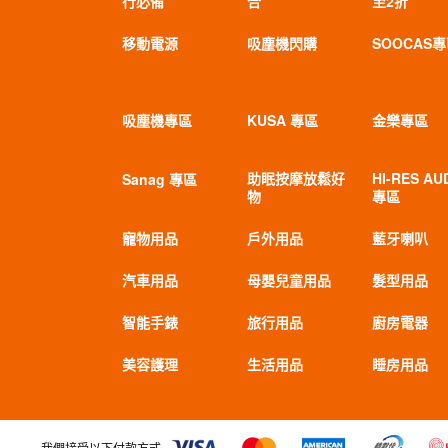
行必備
合
至2折
移動電源
吸塵機閃購
SOOCAS
吸塵機專區
KUSA 專區
金樂專區
助眠按摩放鬆好
HI-RES AU
Sanag 專區
物
專區
寵物用品
戶外用品
藍牙喇叭
汽車用品
母嬰兒童用品
髮型用品
智能手錶
旅行用品
廚房電器
美容護理
生活用品
睡房用品