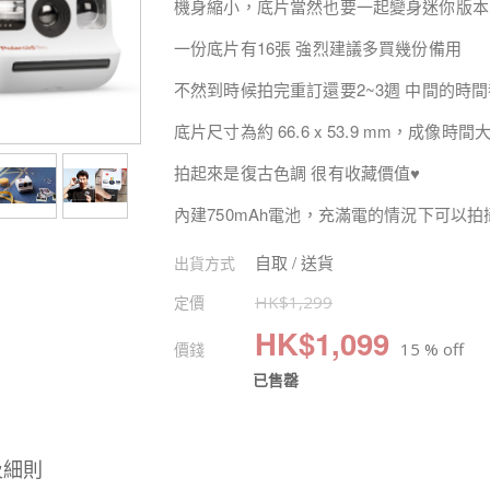
機身縮小，底片當然也要一起變身迷你版本
一份底片有16張 強烈建議多買幾份備用
不然到時候拍完重訂還要2~3週 中間的時間都
底片尺寸為約 66.6 x 53.9 mm，成像時間大
拍起來是復古色調 很有收藏價值♥
內建750mAh電池，充滿電的情況下可以拍
自取 / 送貨
出貨方式
定價
HK$
1,299
HK$
1,099
價錢
15 % off
已售罄
及細則