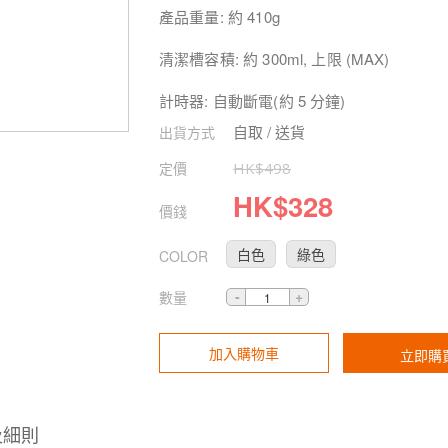
產品重量: 約 410g
清潔槽容積: 約 300ml, 上限 (MAX)
計時器: 自動斷電(約 5 分鐘)
自取 / 送貨
出貨方式
定價
HK$
498
HK$
328
價錢
白色
綠色
COLOR
數量
加入購物車
立即購
及細則