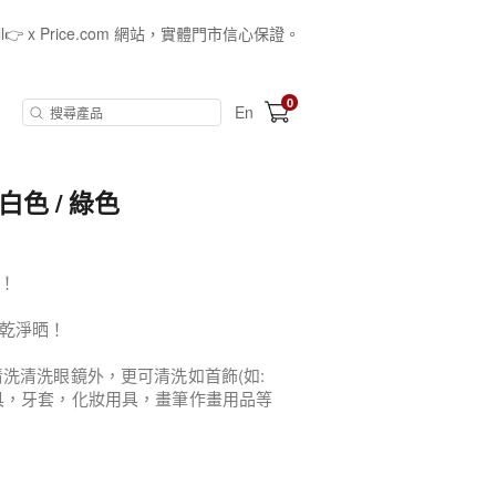
all👉 x Price.com 網站，實體門市信心保證。
0
En
(白色 / 綠色
！
乾淨晒！
洗清洗眼鏡外，更可清洗如首飾(如:
具，牙套，化妝用具，畫筆作畫用品等