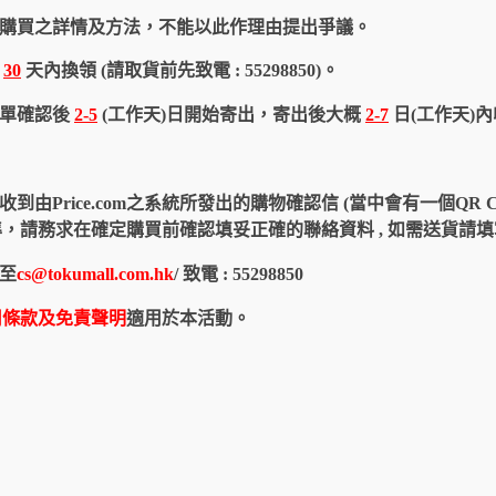
購買之詳情及方法，不能以此作理由提出爭議。
於
30
天內換領 (請取貨前先致電 : 55298850)。
訂單確認後
2-5
(工作天)日開始寄出，寄出後大概
2-7
日(工作天)
由Price.com之系統所發出的購物確認信 (當中會有一個QR 
認信為準，請務求在確定購買前確認填妥正確的聯絡資料 , 如需送貨
至
cs@tokumall.com.hk
/ 致電 : 55298850
用條款及免責聲明
適用於本活動。