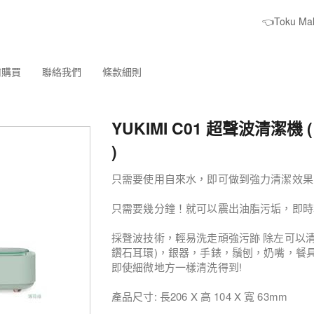
👈Toku M
何購買
聯絡我們
條款細則
YUKIMI C01 超聲波清潔機 
)
只需要使用自來水，即可做到強力清潔效果
只需要幾分鐘！就可以震出油脂污垢，即時
採聲波技術，輕易洗走頑強污跡 除左可以清
鑽石耳環)，銀器，手錶，鬚刨，奶嘴，餐
即使細微地方一樣清洗得到!
產品尺寸: 長206 X 高 104 X 寬 63mm