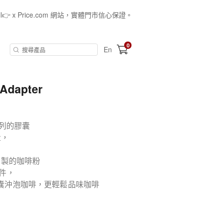
all👉 x Price.com 網站，實體門市信心保證。
0
En
Adapter
巢系列的膠囊
量，
自製的咖啡粉
配件，
啡膠囊沖泡咖啡，更輕鬆品味咖啡