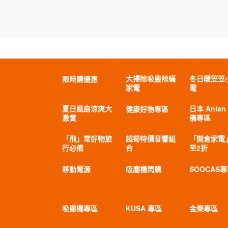
大掃除吸塵除蟎
冬日暖笠笠
限時購優惠
家電
電
夏日風扇涼爽大
日本 Anlan
健康好物專區
激賞
儀專區
「飛」常好物旅
超筍特價音響組
「開倉家電
行必備
合
至2折
移動電源
吸塵機閃購
SOOCAS
吸塵機專區
KUSA 專區
金樂專區