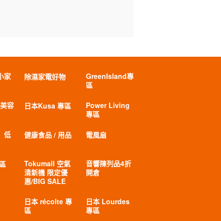
小家
GreenIsland專
除濕家電好物
區
 美容
Power Living
日本Kusa 專區
專區
」低
健康食品 / 用品
電風扇
Tokumall 空氣
音響陳列品4折
專區
清新機 限定優
開倉
惠/BIG SALE
日本 récolte 專
日本 Lourdes
區
專區