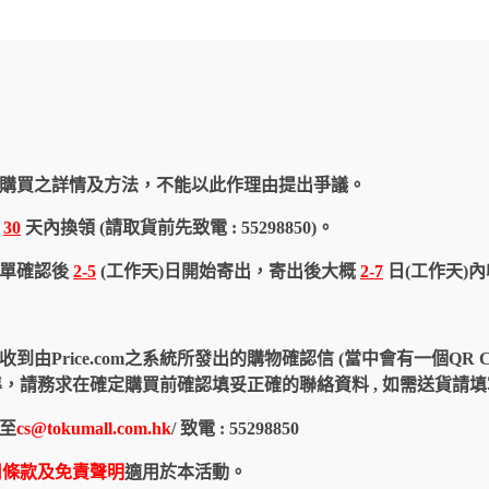
購買之詳情及方法，不能以此作理由提出爭議。
於
30
天內換領 (請取貨前先致電 : 55298850)。
訂單確認後
2-5
(工作天)日開始寄出，寄出後大概
2-7
日(工作天)
由Price.com之系統所發出的購物確認信 (當中會有一個QR 
認信為準，請務求在確定購買前確認填妥正確的聯絡資料 , 如需送貨
至
cs@tokumall.com.hk
/ 致電 : 55298850
用條款及免責聲明
適用於本活動。