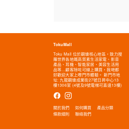
TokuMall
Toku Mall 位於觀塘核心地區，致力搜
羅世界各地嘅高質素生活家電、影音
產品、耳機、智能家居、美容生活用
品等…顧客除咗可線上購買，我哋都
好歡迎大家上嚟門市體驗。 新門市地
址: 九龍觀塘成業街27號日昇中心13
樓1306室 (4號及9號電梯可直達13樓)
關於我們
如何購買
產品分類
條款細則
聯絡我們