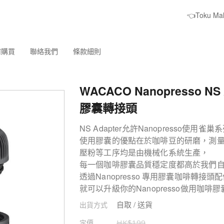
👈Toku M
何購買
聯絡我們
條款細則
WACACO Nanopresso NS 
膠囊轉接頭
NS Adapter允許Nanopresso使用雀
使用膠囊的優點在於咖啡豆的研磨，測
壓粉等工序均是由機械化系統生產，
每一個咖啡膠囊品質穩定度都高於我們
透過Nanopresso 專用膠囊咖啡轉接頭
就可以升級你的Nanopresso做用咖
自取 / 送貨
出貨方式
定價
HK$
199