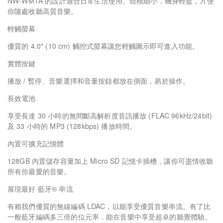
NW-WM1A 的設計適合日常生活使用。體積細小，機身輕盈，方便
你隨處收聽高質音樂。
輕觸螢幕
優質的 4.0" (10 cm) 觸控式螢幕讓您輕觸圖示即可進入功能。
實體按鍵
播放 / 暫停、音樂選擇和音量按鈕都放在側面，易於操作。
長效電池
享受長達 30 小時的無間斷高解析度音訊播放 (FLAC 96kHz/24bit)
及 33 小時的 MP3 (128kbps) 播放時間。
內置可擴充記憶體
128GB 內置儲存容量加上 Micro SD 記憶卡插槽，讓你可盡情收聽
所有你最愛的音樂。
展現最好 藍牙® 串流
有賴我們優質的無線編碼 LDAC，以能享受優質音樂串流。有了比
一般藍牙編碼多三倍的位元率，能在音樂中享受超卓的聽覺體驗。