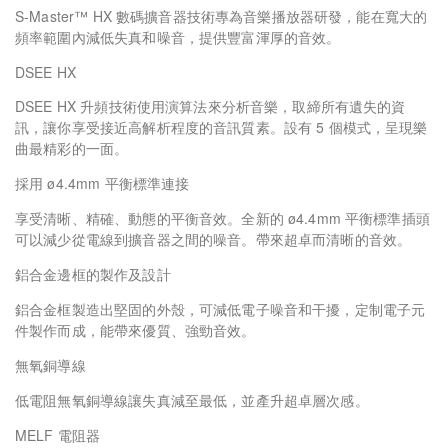
S-Master™ HX 數碼擴音器技術專為音樂播放器研發，能在寬大的
頻率範圍內減低失真和噪音，提供豐富渾厚的音效。
DSEE HX
DSEE HX 升頻技術使用演算法來分析音樂，取締所有遺失的資
訊，讓你享受接近高解析程度的音訊質素。設有 5 個模式，呈現樂
曲最精彩的一面。
採用 ø4.4mm 平衡標準連接
享受清晰、精確、動態的平衡音效。全新的 ø4.4mm 平衡標準插頭
可以減少從電線到擴音器之間的噪音。帶來超卓而清晰的音效。
鋁合金邊框的製作及設計
鋁合金框製造出堅固的外殼，可減低電子噪音和干擾，定制電子元
件製作而成，能帶來優質、強勁音效。
無氧銅導線
低電阻無氧銅導線讓失真減至最低，並產升超卓層次感。
MELF 電阻器