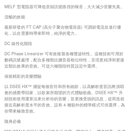
MELF 型電阻器可降低音頻訊號路徑的噪音，大大減少音樂失真。
流暢的效能
最新研發的 FT CAP (高分子聚合物電容器) 可調節電流並進行優
化，以在需要時帶來即時，純淨的電力。
DC 線性化階段
DC Phase Linearizer 可有效複製各種聲波特性。這種技術可用於
數碼訊號處理，配合多種類比擴音器相位特性，呈現更純淨和更接
近類比效果的音效。可從六種階段特質設定中選擇。
保留精彩的音樂體驗
以 DSEE HX™ 捕捉每個音符和所有細節，以高解析度音訊將演唱
會的感覺帶回家，以歌家所期望的方式體驗歌曲。DSEE HX™ 升
頻技術使用運算法來分析你的音樂，並更換受損的訊息，從而造就
接近高解析度水平的音效。設有 4 種額外的標準模式可供選擇，為
你帶來極致音效。
隨身必備