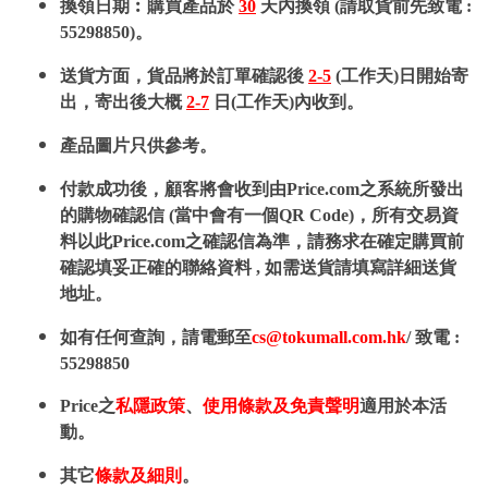
換領日期︰購買產品於
30
天內換領 (請取貨前先致電 :
55298850)。
送貨方面，貨品將於訂單確認後
2-5
(工作天)日開始寄
出，寄出後大概
2-7
日(工作天)內收到。
產品圖片只供參考。
付款成功後，顧客將會收到由Price.com之系統所發出
的購物確認信 (當中會有一個QR Code)，所有交易資
料以此Price.com之確認信為準，請務求在確定購買前
確認填妥正確的聯絡資料 , 如需送貨請填寫詳細送貨
地址。
如有任何查詢，請電郵至
cs@tokumall.com.hk
/ 致電 :
55298850
Price之
私隱政策
、
使用條款及免責聲明
適用於本活
動。
其它
條款及細則
。