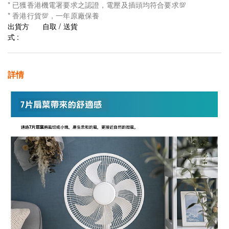
* 已獲香港機電署要求之認證，電壓及插頭均符合要求💯
* 香港行貨💯，一年原廠保養
出貨方
自取 / 送貨
式 :
詳情