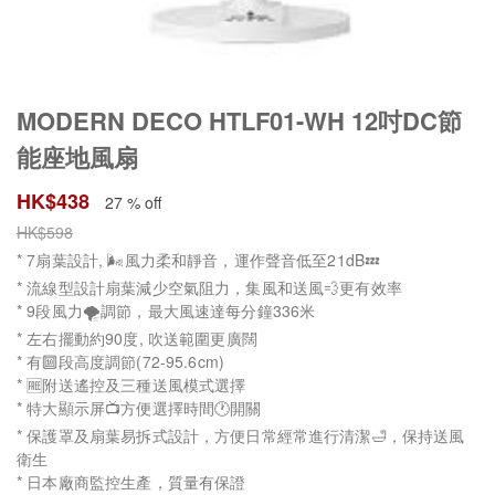
MODERN DECO HTLF01-WH 12吋DC節
能座地風扇
HK$
438
27 % off
HK$
598
* 7扇葉設計, 🌬️風力柔和靜音，運作聲音低至21dB💤
* 流線型設計扇葉減少空氣阻力，集風和送風💨更有效率
* 9段風力🌪️調節，最大風速達每分鐘336米
* 左右擺動約90度, 吹送範圍更廣闊
* 有🔟段高度調節(72-95.6cm)
* 🆓附送遙控及三種送風模式選擇
* 特大顯示屏📺方便選擇時間🕐開關
* 保護罩及扇葉易拆式設計，方便日常經常進行清潔🛁，保持送風
衛生
* 日本廠商監控生產，質量有保證