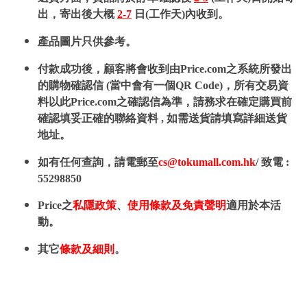
出，寄出後大概
2-7
日(工作天)內收到。
產品圖片只供參考。
付款成功後，顧客將會收到由Price.com之系統所發出
的購物確認信 (當中會有一個QR Code)，所有交易資
料以此Price.com之確認信為準，請務求在確定購買前
確認填妥正確的聯絡資料 , 如需送貨請填寫詳細送貨
地址。
如有任何查詢，請電郵至
cs@tokumall.com.hk
/ 致電 :
55298850
Price之
私隱政策
、
使用條款及免責聲明
適用於本活
動。
其它
條款及細則
。