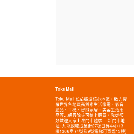
TokuMall
Toku Mall 位於觀塘核心地區，致力搜
羅世界各地嘅高質素生活家電、影音
產品、耳機、智能家居、美容生活用
品等…顧客除咗可線上購買，我哋都
好歡迎大家上嚟門市體驗。 新門市地
址: 九龍觀塘成業街27號日昇中心13
樓1306室 (4號及9號電梯可直達13樓)