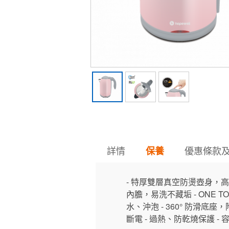
詳情
優惠條款
保養
- 特厚雙層真空防燙壺身，高效
內膽，易洗不藏垢 - ONE 
水、沖泡 - 360° 防滑底
斷電 - 過熱、防乾燒保護 - 容量：1.7