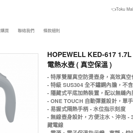
👈Toku M
何購買
聯絡我們
條款細則
HOPEWELL KED-617 1.
電熱水壺 ( 真空保溫 )
- 特厚雙層真空防燙壺身，高效真空保
- 特級 SUS304 全不鏽鋼內膽，不
- 隱藏式平底加熱裝置，配以無縫
- ONE TOUCH 自動彈蓋設計，
- 易握式隔熱手柄 - 水位指示刻度
- 無線壺身設計，方便注水、沖泡 - 
藏電線