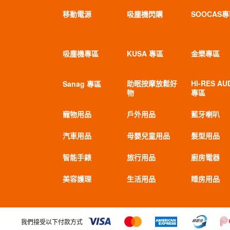
移動電源
吸塵機閃購
SOOCAS
吸塵機專區
KUSA 專區
金樂專區
助眠按摩放鬆好
HI-RES AU
Sanag 專區
物
專區
寵物用品
戶外用品
藍牙喇叭
汽車用品
母嬰兒童用品
髮型用品
智能手錶
旅行用品
廚房電器
美容護理
生活用品
睡房用品
我們接受以下付款方式