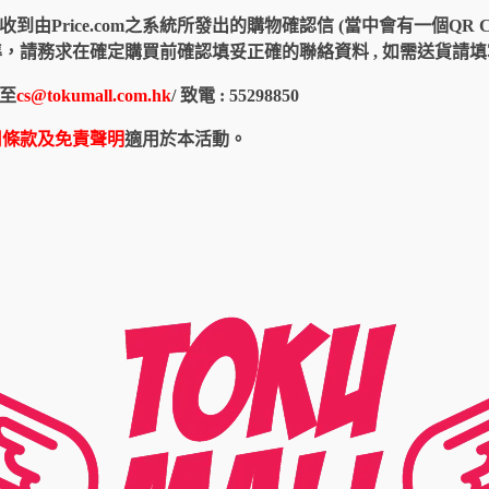
由Price.com之系統所發出的購物確認信 (當中會有一個QR 
認信為準，請務求在確定購買前確認填妥正確的聯絡資料 , 如需送貨
至
cs@tokumall.com.hk
/ 致電 : 55298850
用條款及免責聲明
適用於本活動。