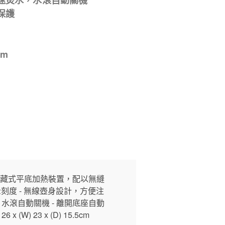
快速煲水，水滾自動關機
保護
cm
- 隱藏式平底加熱裝置，配以無縫
示刻度 - 無線壺身設計，方便注
，水滾自動關機 - 離開底座自動
 (W) 23 x (D) 15.5cm