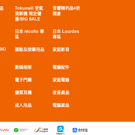
Tokumall 空氣
音響陳列品4折
專區
清新機 限定優
開倉
惠/BIG SALE
日本 récolte 專
日本 Lourdes
區
專區
DIO
運動及按摩用品
家庭影音
數碼相架
電腦配件
電子門鎖
家庭電器
優質耳機
收音產品
成人用品
電腦產品