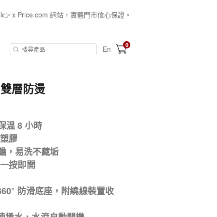
all👉 x Price.com 網站，實體門市信心保證。
0
En
7L 雙層防燙
温 8 小時
含塑膠
內膽，易洗不藏垢
單手一按即開
360° 防滑底座，附繞線裝置收