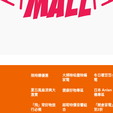
大掃除吸塵除蟎
冬日暖笠笠
限時購優惠
家電
電
夏日風扇涼爽大
日本 Anlan
健康好物專區
激賞
儀專區
「飛」常好物旅
超筍特價音響組
「開倉家電
行必備
合
至2折