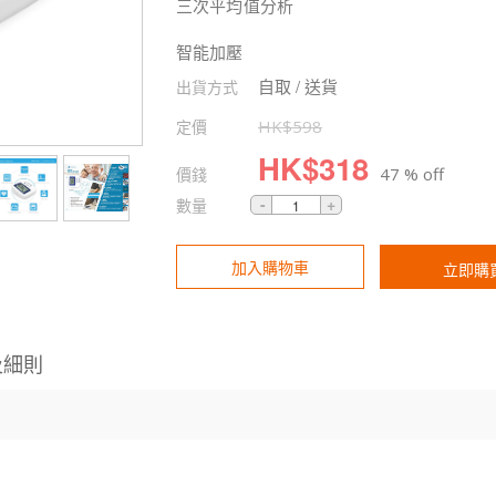
三次平均值分析
智能加壓
自取 / 送貨
出貨方式
定價
HK$
598
HK$
318
價錢
47 % off
數量
加入購物車
立即購
及細則