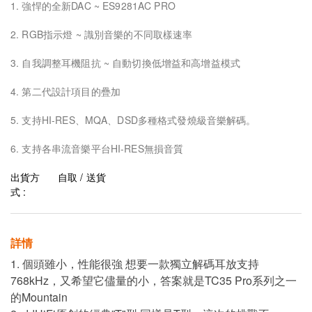
1. 強悍的全新DAC ~ ES9281AC PRO
2. RGB指示燈 ~ 識別音樂的不同取樣速率
3. 自我調整耳機阻抗 ~ 自動切換低增益和高增益模式
4. 第二代設計項目的疊加
5. 支持HI-RES、MQA、DSD多種格式發燒級音樂解碼。
6. 支持各串流音樂平台HI-RES無損音質
出貨方
自取 / 送貨
式 :
詳情
1. 個頭雖小，性能很強 想要一款獨立解碼耳放支持
768kHz，又希望它儘量的小，答案就是TC35 Pro系列之一
的Mountain