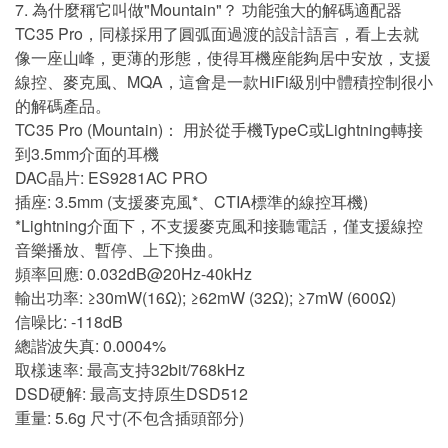
7. 為什麼稱它叫做"Mountain"？ 功能強大的解碼適配器
TC35 Pro，同樣採用了圓弧面過渡的設計語言，看上去就
像一座山峰，更薄的形態，使得耳機座能夠居中安放，支援
線控、麥克風、MQA，這會是一款HiFi級別中體積控制很小
的解碼產品。
TC35 Pro (Mountain)： 用於從手機TypeC或Lightning轉接
到3.5mm介面的耳機
DAC晶片: ES9281AC PRO
插座: 3.5mm (支援麥克風*、CTIA標準的線控耳機)
*Lightning介面下，不支援麥克風和接聽電話，僅支援線控
音樂播放、暫停、上下換曲。
頻率回應: 0.032dB@20Hz-40kHz
輸出功率: ≥30mW(16Ω); ≥62mW (32Ω); ≥7mW (600Ω)
信噪比: -118dB
總諧波失真: 0.0004%
取樣速率: 最高支持32bit/768kHz
DSD硬解: 最高支持原生DSD512
重量: 5.6g 尺寸(不包含插頭部分)