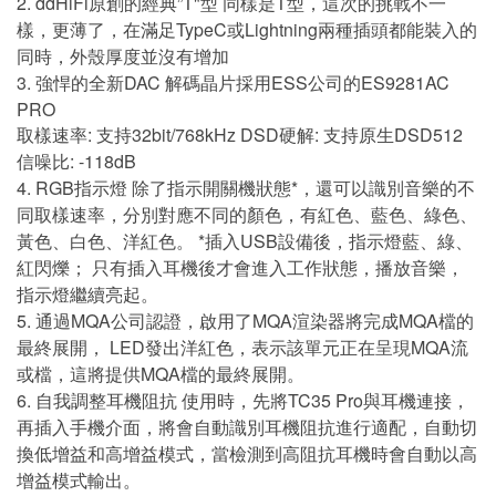
2. ddHiFi原創的經典”T"型 同樣是T型，這次的挑戰不一
樣，更薄了，在滿足TypeC或Lightning兩種插頭都能裝入的
同時，外殼厚度並沒有增加
3. 強悍的全新DAC 解碼晶片採用ESS公司的ES9281AC
PRO
取樣速率: 支持32bit/768kHz DSD硬解: 支持原生DSD512
信噪比: -118dB
4. RGB指示燈 除了指示開關機狀態*，還可以識別音樂的不
同取樣速率，分別對應不同的顏色，有紅色、藍色、綠色、
黃色、白色、洋紅色。 *插入USB設備後，指示燈藍、綠、
紅閃爍； 只有插入耳機後才會進入工作狀態，播放音樂，
指示燈繼續亮起。
5. 通過MQA公司認證，啟用了MQA渲染器將完成MQA檔的
最終展開， LED發出洋紅色，表示該單元正在呈現MQA流
或檔，這將提供MQA檔的最終展開。
6. 自我調整耳機阻抗 使用時，先將TC35 Pro與耳機連接，
再插入手機介面，將會自動識別耳機阻抗進行適配，自動切
換低增益和高增益模式，當檢測到高阻抗耳機時會自動以高
增益模式輸出。