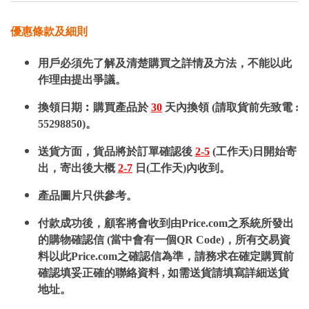
優惠條款及細則
用戶必須先了解及清楚購買之詳情及方法，不能以此
作理由提出爭議。
換領日期︰購買產品於
30
天內換領 (請取貨前先致電 :
55298850)。
送貨方面，貨品將於訂單確認後
2-5
(工作天)日開始寄
出，寄出後大概
2-7
日(工作天)內收到。
產品圖片只供參考。
付款成功後，顧客將會收到由Price.com之系統所發出
的購物確認信 (當中會有一個QR Code)，所有交易資
料以此Price.com之確認信為準，請務求在確定購買前
確認填妥正確的聯絡資料 , 如需送貨請填寫詳細送貨
地址。