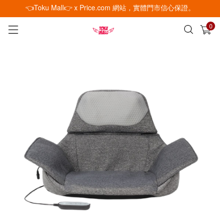
👈Toku Mall👉 x Price.com 網站，實體門市信心保證。
0
已加入購物車
查看