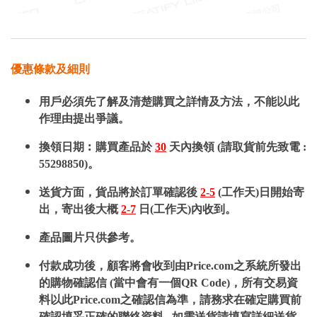
優惠條款及細則
用戶必須先了解及清楚購買之詳情及方法，不能以此
作理由提出爭議。
換領日期︰購買產品於
30
天內換領 (請取貨前先致電 :
55298850)。
送貨方面，貨品將於訂單確認後
2-5
(工作天)日開始寄
出，寄出後大概
2-7
日(工作天)內收到。
產品圖片只供參考。
付款成功後，顧客將會收到由Price.com之系統所發出
的購物確認信 (當中會有一個QR Code)，所有交易資
料以此Price.com之確認信為準，請務求在確定購買前
確認填妥正確的聯絡資料 , 如需送貨請填寫詳細送貨