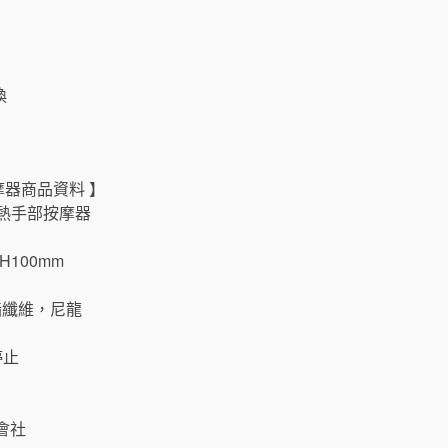
換
按摩器商品資料 】
溫熱手部按摩器
H100mm
酯纖維，尼龍
停止
會社