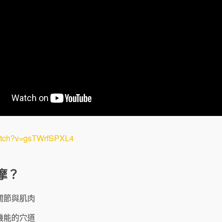
watch?v=gsTWrfSPXL4
摩？
關節與肌肉
機能的穴道