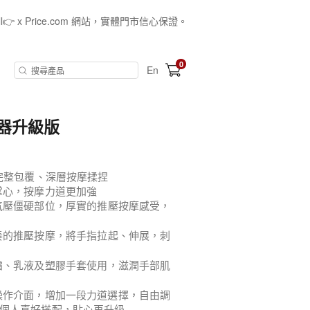
all👉 x Price.com 網站，實體門市信心保證。
0
En
摩器升級版
完整包覆、深層按摩揉捏
掌心，按摩力道更加強
氣壓僵硬部位，厚實的推壓按摩感受，
奏的推壓按摩，將手指拉起、伸展，刺
霜、乳液及塑膠手套使用，滋潤手部肌
操作介面，增加一段力道選擇，自由調
個人喜好搭配，貼心再升級