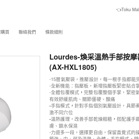
👈Toku M
何購買
聯絡我們
條款細則
Lourdes-煥采溫熱手部按
(AX-HXL1805)
-15層氣壓袋，推壓設計，每一根手指都能
-全新機能：指壓板，新增指壓板緊密貼合
-全體包覆模式
，
完整包覆整個手掌，緊密
有效舒緩肌肉、關節僵硬、酸痛
-
手指模式
，
針對手指個別氣壓設計，具節
激不同穴位
-
溫熱護理，改善手部乾燥粗糙
，
搭配護手
膚、鎖水保濕
-力道多一段，選擇更自由，保留直覺式的
節強、中、弱及溫熱、全體、手指模式，隨