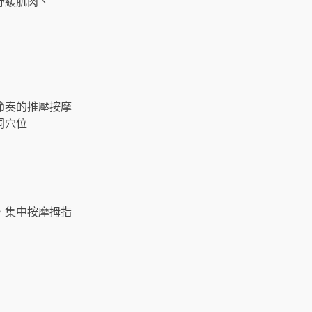
舒緩肌肉、
節奏的推壓按摩
同穴位
，集中按摩拇指