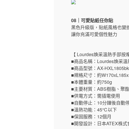
08｜可愛貼紙任你貼
黑色升級版，貼紙風格也變
讓你充滿可愛個性魅力
【 Lourdes煥采溫熱手部
■商品名稱：Lourdes煥采
■商品型號：AX-HXL1805bk
■規格尺寸：約W170xL185x
■本體重量：約750g
■主要材質：ABS樹脂、聚
■供電方式：需插電使用
■自動停止：10分鐘後自動
■溫熱功能：45℃以下
■保固服務：12個月
■開發設計：日本ATEX株式