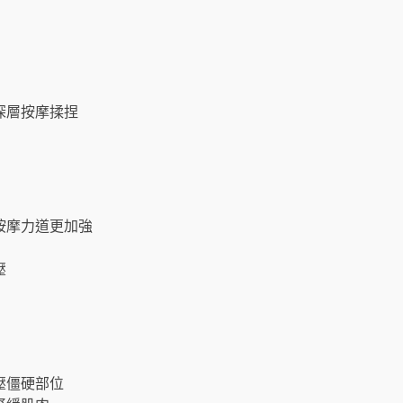
深層按摩揉捏
按摩力道更加強
壓
壓僵硬部位