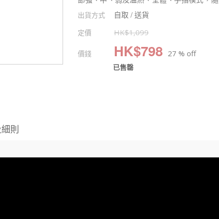
自取 / 送貨
出貨方式
定價
HK$
1,099
HK$
798
價錢
27 % off
已售罄
及細則