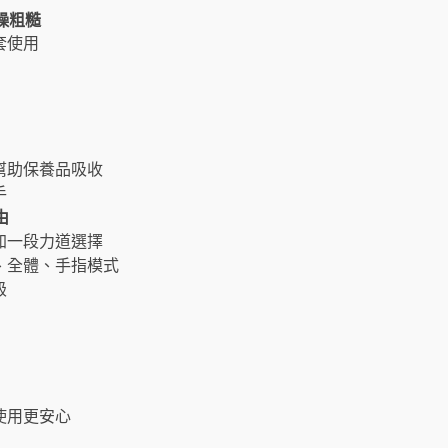
燥粗糙
套使用
幫助保養品吸收
手
由
加一段力道選擇
、全體、手指模式
級
使用更安心