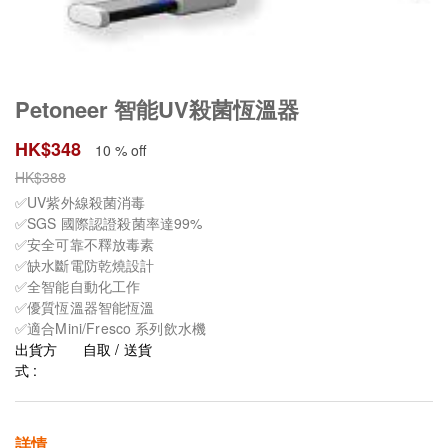
Petoneer 智能UV殺菌恆溫器
HK$
348
10 % off
HK$
388
✅UV紫外線殺菌消毒
✅SGS 國際認證殺菌率達99%
✅安全可靠不釋放毒素
✅缺水斷電防乾燒設計
✅全智能自動化工作
✅優質恆溫器智能恆溫
✅適合Mini/Fresco 系列飲水機
出貨方
自取 / 送貨
式 :
詳情