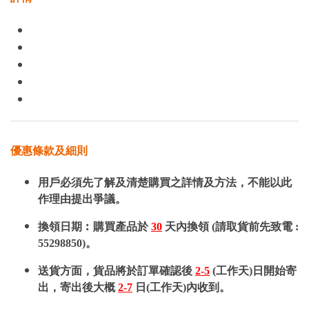
優惠條款及細則
用戶必須先了解及清楚購買之詳情及方法，不能以此
作理由提出爭議。
換領日期︰購買產品於
30
天內換領 (請取貨前先致電 :
55298850)。
送貨方面，貨品將於訂單確認後
2-5
(工作天)日開始寄
出，寄出後大概
2-7
日(工作天)內收到。