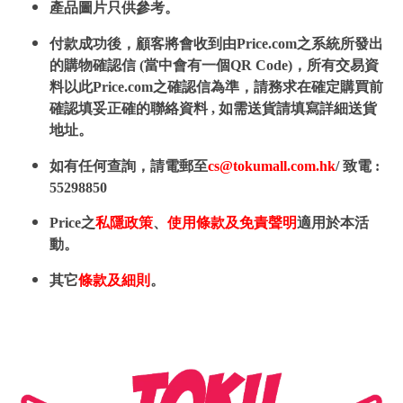
產品圖片只供參考。
付款成功後，顧客將會收到由Price.com之系統所發出
的購物確認信 (當中會有一個QR Code)，所有交易資
料以此Price.com之確認信為準，請務求在確定購買前
確認填妥正確的聯絡資料 , 如需送貨請填寫詳細送貨
地址。
如有任何查詢，請電郵至
cs@tokumall.com.hk
/ 致電 :
55298850
Price之
私隱政策
、
使用條款及免責聲明
適用於本活
動。
其它
條款及細則
。