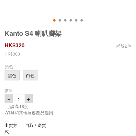
Kanto S4 喇叭腳架
HK$
320
尚餘
2
件
HK$
360
顏色
黑色
白色
數量
－
＋
1
-可調高16度
-YU4和其他兼容產品適用
出貨方
自取 / 送貨
式 :