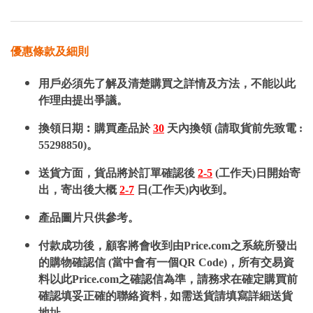
優惠條款及細則
用戶必須先了解及清楚購買之詳情及方法，不能以此
作理由提出爭議。
換領日期︰購買產品於
30
天內換領 (請取貨前先致電 :
55298850)。
送貨方面，貨品將於訂單確認後
2-5
(工作天)日開始寄
出，寄出後大概
2-7
日(工作天)內收到。
產品圖片只供參考。
付款成功後，顧客將會收到由Price.com之系統所發出
的購物確認信 (當中會有一個QR Code)，所有交易資
料以此Price.com之確認信為準，請務求在確定購買前
確認填妥正確的聯絡資料 , 如需送貨請填寫詳細送貨
地址。