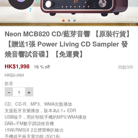
Neon MCB820 CD/藍芽音響 【原裝行貨】
【贈送1張 Power Living CD Sampler 發
燒音響試音碟】【免運費】
HK$
1,998
16 % off
尚餘
3
件
HK$
2,380
數量
－
＋
1
CD、CD-R、MP3、WMA光盤播放
支援藍牙音樂播放，版本為2.1+ EDR
USB端子，用於智能手機的MP3/WMA播放
DAB+/FM數字調諧收音機
15W(RMS)X 2立體聲喇叭輸出
手機或平板充電功能 (5V/1A)