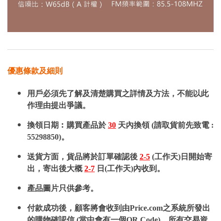
優惠條款及細則
用戶必須先了解及清楚購買之詳情及方法，不能以此
作理由提出爭議。
換領日期︰購買產品於
30
天內換領 (請取貨前先致電 :
55298850)。
送貨方面，貨品將於訂單確認後
2-5
(工作天)日開始寄
出，寄出後大概
2-7
日(工作天)內收到。
產品圖片只供參考。
付款成功後，顧客將會收到由Price.com之系統所發出
的購物確認信 (當中會有一個QR Code)，所有交易資