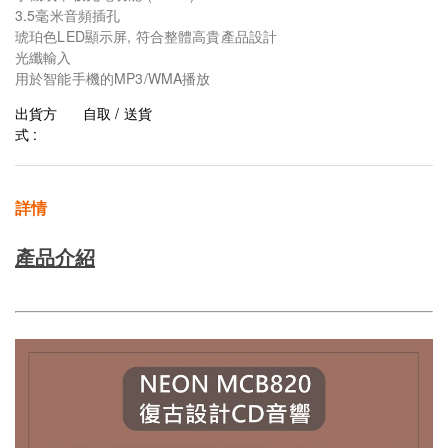
3.5毫米音頻插孔
琥珀色LED顯示屏, 符合整體高貴產品設計
光纖輸入
用於智能手機的MP3/WMA播放
出貨方
自取 / 送貨
式 :
詳情
產
品介紹