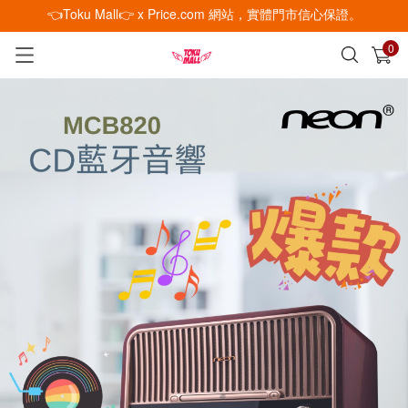
👈Toku Mall👉 x Price.com 網站，實體門市信心保證。
0
已加入購物車
查看