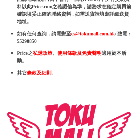
料以此Price.com之確認信為準，請務求在確定購買前
確認填妥正確的聯絡資料 , 如需送貨請填寫詳細送貨
地址。
如有任何查詢，請電郵至
cs@tokumall.com.hk
/ 致電 :
55298850
Price之
私隱政策
、
使用條款及免責聲明
適用於本活
動。
其它
條款及細則
。