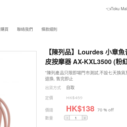
👈Toku M
何購買
聯絡我們
條款細則
【陳列品】Lourdes 小章
皮按摩器 AX-KXL3500 (粉
*陳列產品只限即場門市測試,不設七天換
退換, 售完即止
自取
出貨方式
定價
HK$
459
HK$
138
價錢
70 % off
數量