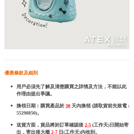
優惠條款及細則
用戶必須先了解及清楚購買之詳情及方法，不能以此
作理由提出爭議。
換領日期︰購買產品於
30
天內換領 (請取貨前先致電 :
55298850)。
送貨方面，貨品將於訂單確認後
2-5
(工作天)日開始寄
出，寄出後大概
2-7
日(工作天)內收到。