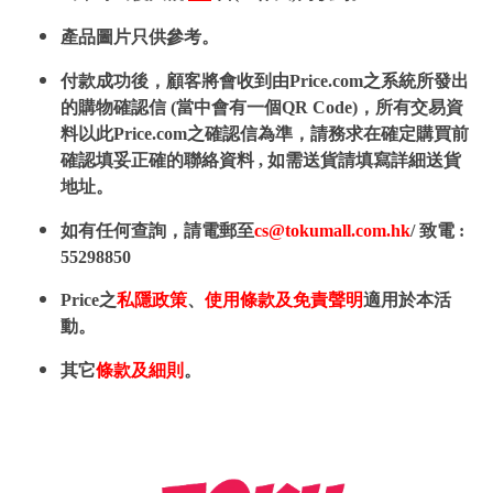
產品圖片只供參考。
付款成功後，顧客將會收到由Price.com之系統所發出
的購物確認信 (當中會有一個QR Code)，所有交易資
料以此Price.com之確認信為準，請務求在確定購買前
確認填妥正確的聯絡資料 , 如需送貨請填寫詳細送貨
地址。
如有任何查詢，請電郵至
cs@tokumall.com.hk
/ 致電 :
55298850
Price之
私隱政策
、
使用條款及免責聲明
適用於本活
動。
其它
條款及細則
。