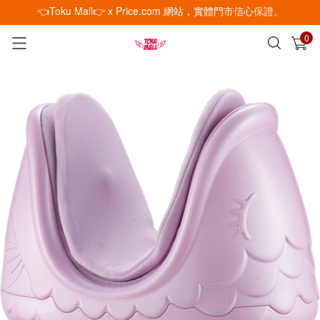
👈Toku Mall👉 x Price.com 網站，實體門市信心保證。
0
已加入購物車
查看