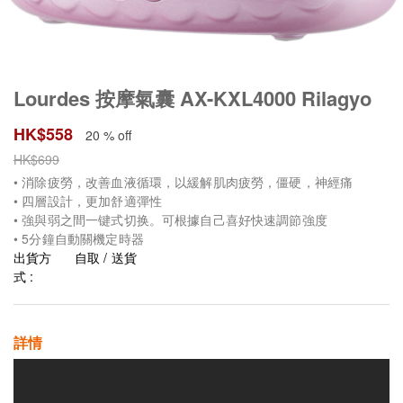
Lourdes 按摩氣囊 AX-KXL4000 Rilagyo
HK$
558
20 % off
HK$
699
• 消除疲勞，改善血液循環，以緩解肌肉疲勞，僵硬，神經痛
• 四層設計，更加舒適彈性
• 強與弱之間一键式切换。可根據自己喜好快速調節強度
• 5分鐘自動關機定時器
出貨方
自取 / 送貨
式 :
詳情