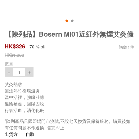
【陳列品】Bosern MI01近紅外無煙艾灸儀
HK$
326
70 % off
尚餘
1
件
HK$
1,088
數量
－
＋
1
艾灸熱敷
無煙熱竹循環溫灸
溫中活裡，強臟壯腑
溫陰補虛，回陽固脫
行氣活血，消化化瘀
*陳列產品只限即場門市測試,不設七天換貨及保養服務。購買後如
有任何問題不作退換, 售完即止
出貨方
自取