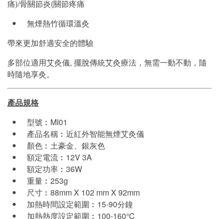
痛)/骨關節炎(關節疼痛
無煙熱竹循環溫灸
帶來更加舒適安全的體驗
多部位適用艾灸儀, 擺脫傳統艾灸療法，無需一動不動，隨
時隨地享灸。
產品規格
型號︰MI01
產品名稱︰近紅外智能無煙艾灸儀
顏色︰土豪金、銀灰色
額定電流︰12V 3A
額定功率︰36W
重量︰253g
尺寸︰88mm X 102 mm X 92mm
加熱時間設定範圍︰15-90分鐘
加熱熱度設定範圍︰100-160℃