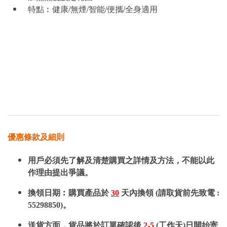
特點︰健康/無煙/智能/便攜/全身適用
優惠條款及細則
用戶必須先了解及清楚購買之詳情及方法，不能以此
作理由提出爭議。
換領日期︰購買產品於
30
天內換領 (請取貨前先致電 :
55298850)。
送貨方面，貨品將於訂單確認後
2-5
(工作天)日開始寄