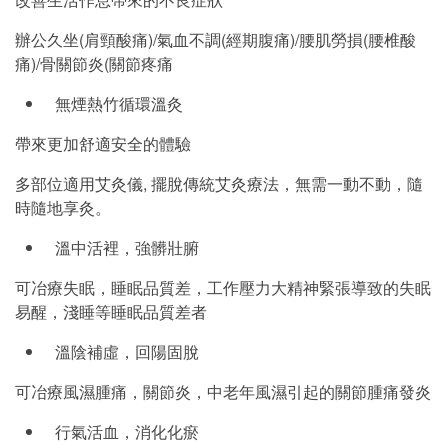
辦公久坐(肩頸酸痛)/氣血不調(經期腹痛)/腰肌勞損(腰椎酸
痛)/骨關節炎(關節疼痛
無煙熱竹循環溫灸
帶來更加舒適安全的體驗
多部位適用艾灸儀, 擺脫傳統艾灸療法，無需一動不動，隨
時隨地享灸。
溫中活裡，強髒壯腑
可冶療失眠，睡眠品質差，工作壓力大精神緊張導致的失眠
易醒，淺睡等睡眠品質差者
溫陰補虛，回陽固脫
可冶療風濕腫痛，關節炎，中老年風濕引起的關節腫痛發炎
行氣活血，消化化瘀