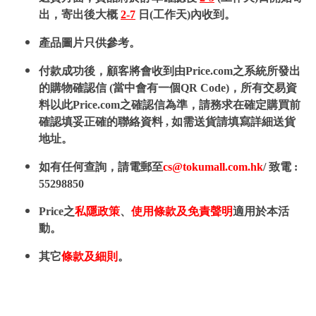
出，寄出後大概
2-7
日(工作天)內收到。
產品圖片只供參考。
付款成功後，顧客將會收到由Price.com之系統所發出
的購物確認信 (當中會有一個QR Code)，所有交易資
料以此Price.com之確認信為準，請務求在確定購買前
確認填妥正確的聯絡資料 , 如需送貨請填寫詳細送貨
地址。
如有任何查詢，請電郵至
cs@tokumall.com.hk
/ 致電 :
55298850
Price之
私隱政策
、
使用條款及免責聲明
適用於本活
動。
其它
條款及細則
。