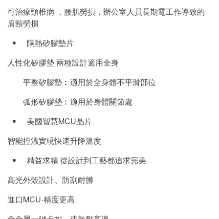
可治療頸椎病 ，腰肌勞損，辦公室人員長期電工作導致的
肩頸勞損
隔熱矽膠墊片
人性化矽膠墊 兩種設計適用全身
平整矽膠墊︰適用於全身體不平滑部位
弧形矽膠墊︰適用於身體關節處
美國智慧MCU晶片
智能控溫實現快速升降溫度
精益求精 從設計到工藝都追求完美
高光外殼設計、防刮耐髒
進口MCU-精度更高
全金屬一鍵卡扣、速熱耐高溫