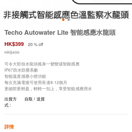
Techo Autowater Lite 智能感應水龍頭
HK$
399
20 % off
HK$
499
可令大部份水龍頭搖身一變變成智能感應
IP67防水防塵系數
智能溫度感應小燈功能
每次充滿電後可使用長達8-12個月
更細部更輕盈，輕輕一扣上，享受智能感應用水
出貨方
自取 / 送貨
式 :
詳情