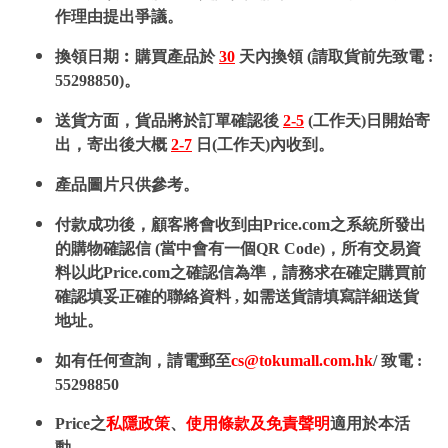
作理由提出爭議。
換領日期︰購買產品於
30
天內換領 (請取貨前先致電 :
55298850)。
送貨方面，貨品將於訂單確認後
2-5
(工作天)日開始寄
出，寄出後大概
2-7
日(工作天)內收到。
產品圖片只供參考。
付款成功後，顧客將會收到由Price.com之系統所發出
的購物確認信 (當中會有一個QR Code)，所有交易資
料以此Price.com之確認信為準，請務求在確定購買前
確認填妥正確的聯絡資料 , 如需送貨請填寫詳細送貨
地址。
如有任何查詢，請電郵至
cs@tokumall.com.hk
/ 致電 :
55298850
Price之
私隱政策
、
使用條款及免責聲明
適用於本活
動。