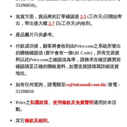
55298850)。
送貨方面，貨品將於訂單確認後
2-5
(工作天)日開始寄
出，寄出後大概
2-7
日(工作天)內收到。
產品圖片只供參考。
付款成功後，顧客將會收到由Price.com之系統所發出
的購物確認信 (當中會有一個QR Code)，所有交易資
料以此Price.com之確認信為準，請務求在確定購買前
確認填妥正確的聯絡資料 , 如需送貨請填寫詳細送貨
地址。
如有任何查詢，請電郵至
cs@tokumall.com.hk
/ 致電 :
55298850
Price之
私隱政策
、
使用條款及免責聲明
適用於本活
動。
其它
條款及細則
。