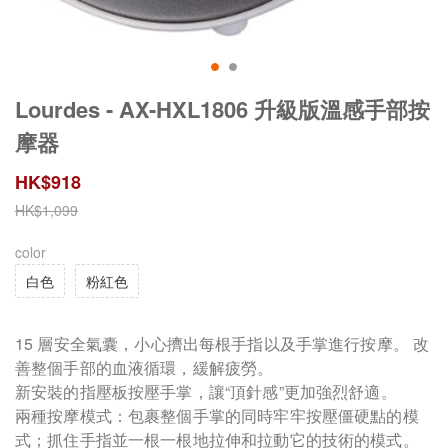
Lourdes - AX-HXL1806 升級版溫感手部按
摩器
HK$
918
HK$
1,099
color
白色
粉紅色
15 層安全氣囊，小心擠出每根手指以及手掌進行按摩。 改
善整個手部的血液循環，緩解疲勞。
新安裝的指壓板按壓手掌，讓“頂針感”更加強烈舒適。
兩種按摩模式：包裹整個手掌的同時牢牢按壓僵硬點的模
式；抓住手指並一根一根地拉伸和拉動它的技術的模式。