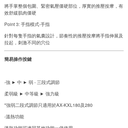
將手掌整個包圍、緊密氣壓僵硬部位，厚實的推壓按摩，有
效舒緩肌肉僵硬
Point 3: 手指模式-手指
針對每隻手指的氣囊設計，節奏性的推壓按摩將手指伸展及
拉起，刺激不同的穴位
簡易操作按鍵
-強 ► 中 ► 弱 - 三段式調節
柔弱級 ► 中等級 ► 強力級
*強弱二段式調節只適用於AX-KXL180及280
-溫熱功能
溫熱功能可連同其他功能一併使用