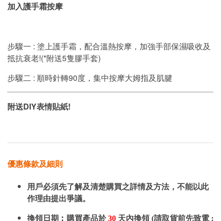
加入護手霜按摩
步驟一 : 塗上護手霜，配合溫熱按摩，加強手部保濕吸收及
抵抗衰老!(*附送5隻膠手套)
步驟二 : 順時針轉90度，集中按摩大姆指及肌腱
附送DIY表情貼紙!
優惠條款及細則
用戶必須先了解及清楚購買之詳情及方法，不能以此
作理由提出爭議。
換領日期︰購買產品於
30
天內換領 (請取貨前先致電 :