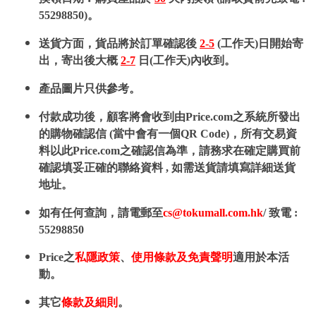
55298850)。
送貨方面，貨品將於訂單確認後
2-5
(工作天)日開始寄
出，寄出後大概
2-7
日(工作天)內收到。
產品圖片只供參考。
付款成功後，顧客將會收到由Price.com之系統所發出
的購物確認信 (當中會有一個QR Code)，所有交易資
料以此Price.com之確認信為準，請務求在確定購買前
確認填妥正確的聯絡資料 , 如需送貨請填寫詳細送貨
地址。
如有任何查詢，請電郵至
cs@tokumall.com.hk
/ 致電 :
55298850
Price之
私隱政策
、
使用條款及免責聲明
適用於本活
動。
其它
條款及細則
。