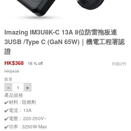
Imazing IM3U8K-C 13A 8位防雷拖板連
3USB /Type C (GaN 65W)｜機電工程署認
證
HK$
368
16 % off
尚餘
2
件
HK$
438
數量
－
＋
1
產品規格
✔️材料 : 阻燃劑
✔️電流：13A
✔️電壓：220-250V~
✔️功率 : 3250W Max