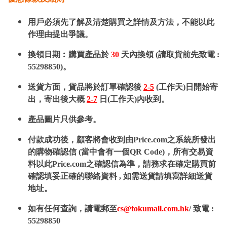
用戶必須先了解及清楚購買之詳情及方法，不能以此
作理由提出爭議。
換領日期︰購買產品於
30
天內換領 (請取貨前先致電 :
55298850)。
送貨方面，貨品將於訂單確認後
2-5
(工作天)日開始寄
出，寄出後大概
2-7
日(工作天)內收到。
產品圖片只供參考。
付款成功後，顧客將會收到由Price.com之系統所發出
的購物確認信 (當中會有一個QR Code)，所有交易資
料以此Price.com之確認信為準，請務求在確定購買前
確認填妥正確的聯絡資料 , 如需送貨請填寫詳細送貨
地址。
如有任何查詢，請電郵至
cs@tokumall.com.hk
/ 致電 :
55298850