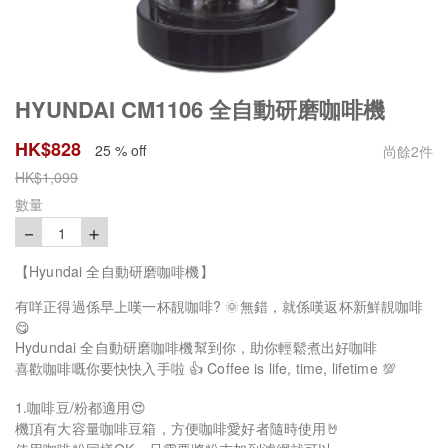
HYUNDAI CM1106 全自動研磨咖啡機
HK$
828
25 % off
尚餘
2
件
HK$
1,099
數量
－
＋
1
【Hyundai 全自動研磨咖啡機】
有咩正得過係早上嘆一杯靚咖啡? 🌞無錯，就係嘆返杯新鮮靚咖啡
😋
Hydundai 全自動研磨咖啡機幫到你，助你輕鬆煮出好咖啡
喜歡咖啡嘅你要快快入手啦 👍 Coffee is life, time, lifetime 💯
1.咖啡豆/粉都適用😍
機頂有大容量咖啡豆箱，方便咖啡愛好者隨時使用🤘