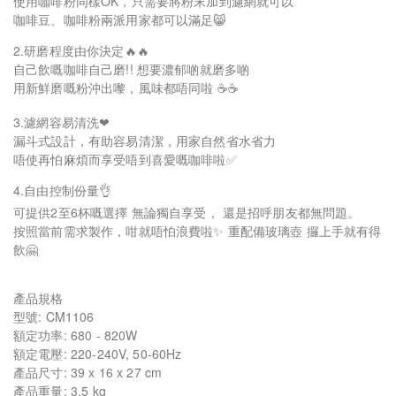
使用咖啡粉同樣OK，只需要將粉末加到濾網就可以
咖啡豆、咖啡粉兩派用家都可以滿足😸
2.研磨程度由你決定🔥🔥
自己飲嘅咖啡自己磨!! 想要濃郁啲就磨多啲
用新鮮磨嘅粉沖出嚟，風味都唔同啦 ☕☕
3.濾網容易清洗❤
漏斗式設計，有助容易清潔，用家自然省水省力
唔使再怕麻煩而享受唔到喜愛嘅咖啡啦✅
4.自由控制份量👌
可提供2至6杯嘅選擇 無論獨自享受， 還是招呼朋友都無問題。
按照當前需求製作，咁就唔怕浪費啦✨ 重配備玻璃壺 攞上手就有得
飲🤗
產品規格
型號: CM1106
額定功率: 680 - 820W
額定電壓: 220-240V, 50-60Hz
產品尺寸: 39 x 16 x 27 cm
產品重量: 3.5 kg