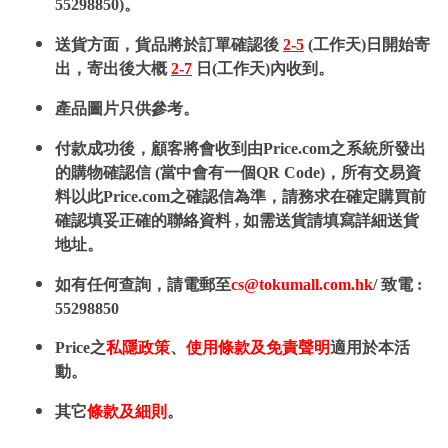
55298850)。
送貨方面，貨品將於訂單確認後
2-5
(工作天)日開始寄
出，寄出後大概
2-7
日(工作天)內收到。
產品圖片只供參考。
付款成功後，顧客將會收到由Price.com之系統所發出
的購物確認信 (當中會有一個QR Code)，所有交易資
料以此Price.com之確認信為準，請務求在確定購買前
確認填妥正確的聯絡資料 , 如需送貨請填寫詳細送貨
地址。
如有任何查詢，請電郵至
cs@tokumall.com.hk
/ 致電 :
55298850
Price之
私隱政策
、
使用條款及免責聲明
適用於本活
動。
其它
條款及細則
。