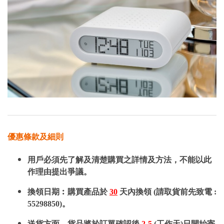
優惠條款及細則
用戶必須先了解及清楚購買之詳情及方法，不能以此
作理由提出爭議。
換領日期︰購買產品於
30
天內換領 (請取貨前先致電 :
55298850)。
送貨方面，貨品將於訂單確認後
2-5
(工作天)日開始寄