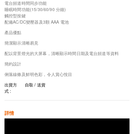
電台頻道時間同步功能
睡眠時間功能(15/30/60/90 分鐘)
觸控型按鍵
配備AC/DC變壓器及3顆 AAA 電池
產品優點
簡潔顯示清晰易見
配以背景燈光的大屏幕，清晰顯示時間日期及電台頻道等資料
簡約設計
俐落線條及鮮明色彩，令人賞心悅目
出貨方
自取 / 送貨
式 :
詳情