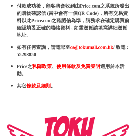
付款成功後，顧客將會收到由Price.com之系統所發出
的購物確認信 (當中會有一個QR Code)，所有交易資
料以此Price.com之確認信為準，請務求在確定購買前
確認填妥正確的聯絡資料 , 如需送貨請填寫詳細送貨
地址。
如有任何查詢，請電郵至
cs@tokumall.com.hk
/ 致電 :
55298850
Price之
私隱政策
、
使用條款及免責聲明
適用於本活
動。
其它
條款及細則
。