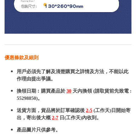
優惠條款及細則
用戶必須先了解及清楚購買之詳情及方法，不能以此
作理由提出爭議。
換領日期︰購買產品於
30
天內換領 (請取貨前先致電 :
55298850)。
送貨方面，貨品將於訂單確認後
2-5
(工作天)日開始寄
出，寄出後大概
2-7
日(工作天)內收到。
產品圖片只供參考。