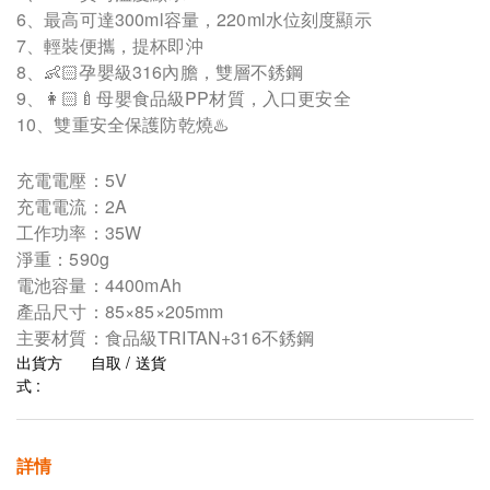
6、最高可達300ml容量，220ml水位刻度顯示
7、輕裝便攜，提杯即沖
8、👶🏻孕嬰級316內膽，雙層不銹鋼
9、👩🏻‍🍼母嬰食品級PP材質，入口更安全
10、雙重安全保護防乾燒♨️
充電電壓：5V
充電電流：2A
工作功率：35W
淨重：590g
電池容量：4400mAh
產品尺寸：85×85×205mm
主要材質：食品級TRITAN+316不銹鋼
出貨方
自取 / 送貨
式 :
詳情