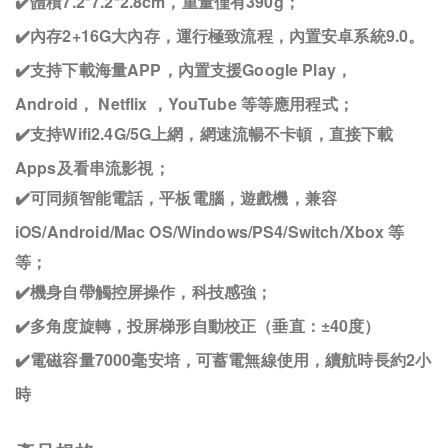
✔️體積7.2*7.2*2.8cm，重量僅有390g；
✔️內存2+16G大內存，運行極致流程，內置安卓系統9.0。
✔️支持下載海量APP，內置支援Google Play，
Android， Netflix ，YouTube 等等應用程式；
✔️支持Wifi2.4G/5G上網，網速流暢不卡頓，直接下載
Apps及看串流影視；
✔️可同頻智能電話，平板電腦，遊戲機，兼容
iOS/Android/Mac OS/Windows/PS4/Switch/Xbox 等
等；
✔️機身自帶觸控屏操作，科技感強；
✔️多角度旋轉，投屏梯形自動校正（垂直：±40度）
✔️電磁容量7000毫安培，可蓄電無線使用，續航時長約2小
時