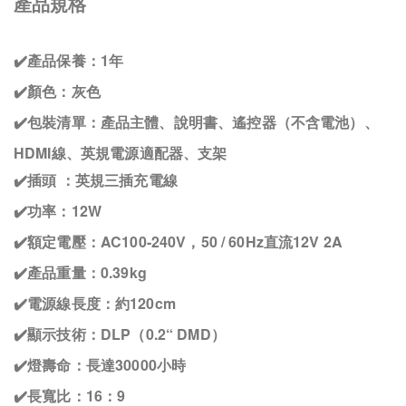
產品規格
✔️產品保養：1年
✔️顏色：灰色
✔️包裝清單：產品主體、說明書、遙控器（不含電池）、
HDMI線、英規電源適配器、支架
✔️插頭 ：英規三插充電線
✔️功率：12W
✔️額定電壓：AC100-240V，50 / 60Hz直流12V 2A
✔️產品重量：0.39kg
✔️電源線長度：約120cm
✔️顯示技術：DLP（0.2“ DMD）
✔️燈壽命：長達30000小時
✔️長寬比：16：9