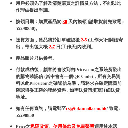
用戶必須先了解及清楚購買之詳情及方法，不能以此
作理由提出爭議。
換領日期︰購買產品於
30
天內換領 (請取貨前先致電 :
55298850)。
送貨方面，貨品將於訂單確認後
2-5
(工作天)日開始寄
出，寄出後大概
2-7
日(工作天)內收到。
產品圖片只供參考。
付款成功後，顧客將會收到由Price.com之系統所發出
的購物確認信 (當中會有一個QR Code)，所有交易資
料以此Price.com之確認信為準，請務求在確定購買前
確認填妥正確的聯絡資料 , 如需送貨請填寫詳細送貨
地址。
如有任何查詢，請電郵至
cs@tokumall.com.hk
/ 致電 :
55298850
Price之
私隱政策
、
使用條款及免責聲明
適用於本活