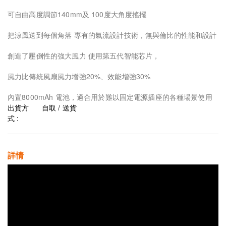
可自由高度調節140mm及 100度大角度搖擺
把涼風送到每個角落 專有的氣流設計技術，無與倫比的性能和設計
創造了壓倒性的強大風力 使用第五代智能芯片，
風力比傳統風扇風力增強20%、效能增強30%
內置8000mAh 電池，適合用於難以固定電源插座的各種場景使用
出貨方
自取 / 送貨
式 :
詳情