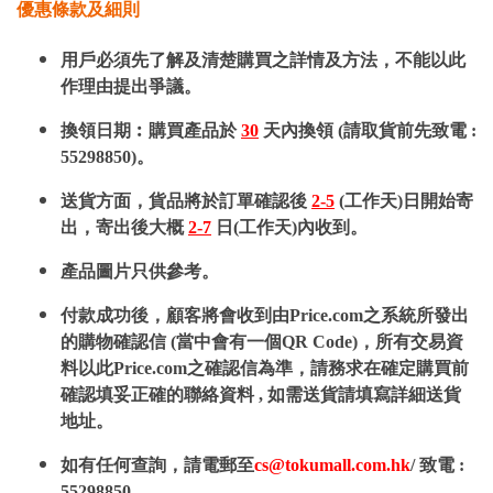
優惠條款及細則
用戶必須先了解及清楚購買之詳情及方法，不能以此
作理由提出爭議。
換領日期︰購買產品於
30
天內換領 (請取貨前先致電 :
55298850)。
送貨方面，貨品將於訂單確認後
2-5
(工作天)日開始寄
出，寄出後大概
2-7
日(工作天)內收到。
產品圖片只供參考。
付款成功後，顧客將會收到由Price.com之系統所發出
的購物確認信 (當中會有一個QR Code)，所有交易資
料以此Price.com之確認信為準，請務求在確定購買前
確認填妥正確的聯絡資料 , 如需送貨請填寫詳細送貨
地址。
如有任何查詢，請電郵至
cs@tokumall.com.hk
/ 致電 :
55298850