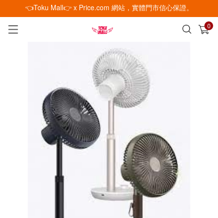
👈Toku Mall👉 x Price.com 網站，實體門市信心保證。
0
已加入購物車
查看