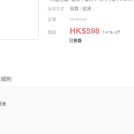
自取 / 送貨
出貨方式
定價
HK$
698
HK$
598
價錢
14 % off
已售罄
及細則
9厘米