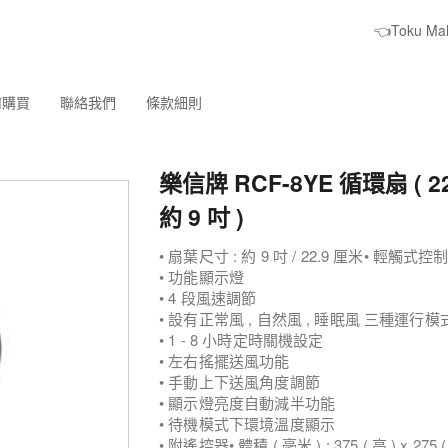
👈Toku M
何購買
聯絡我們
條款細則
樂信牌 RCF-8YE 循環扇 ( 22
約 9 吋 )
• 扇葉尺寸 : 約 9 吋 / 22.9 厘米• 輕觸式
• 功能顯示燈
• 4 段風速調節
• 設有正常風 , 自然風 , 睡眠風 三種運行模
• 1 - 8 小時定時關機設定
• 左右搖擺送風功能
• 手動上下送風角度調節
• 顯示燈亮度自動減半功能
• 待機模式下環境溫度顯示
• 附遙控器• 體積 ( 毫米 ) : 375 ( 高 ) x 275 ( 