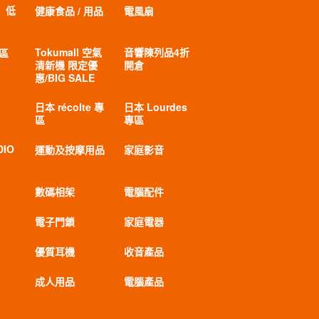
」低
健康食品 / 用品
電風扇
Tokumall 空氣
音響陳列品4折
專區
清新機 限定優
開倉
惠/BIG SALE
日本 récolte 專
日本 Lourdes
區
專區
DIO
運動及按摩用品
家庭影音
數碼相架
電腦配件
電子門鎖
家庭電器
優質耳機
收音產品
成人用品
電腦產品