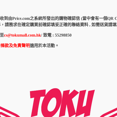
由Price.com之系統所發出的購物確認信 (當中會有一個QR 
認信為準，請務求在確定購買前確認填妥正確的聯絡資料 , 如需送貨
至
cs@tokumall.com.hk
/ 致電 : 55298850
用條款及免責聲明
適用於本活動。