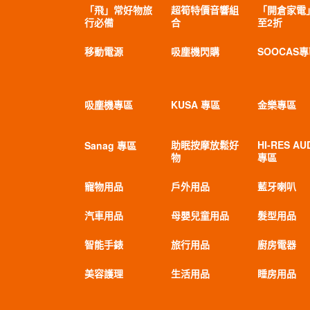
「飛」常好物旅
超筍特價音響組
「開倉家電
行必備
合
至2折
移動電源
吸塵機閃購
SOOCAS
吸塵機專區
KUSA 專區
金樂專區
助眠按摩放鬆好
HI-RES AU
Sanag 專區
物
專區
寵物用品
戶外用品
藍牙喇叭
汽車用品
母嬰兒童用品
髮型用品
智能手錶
旅行用品
廚房電器
美容護理
生活用品
睡房用品