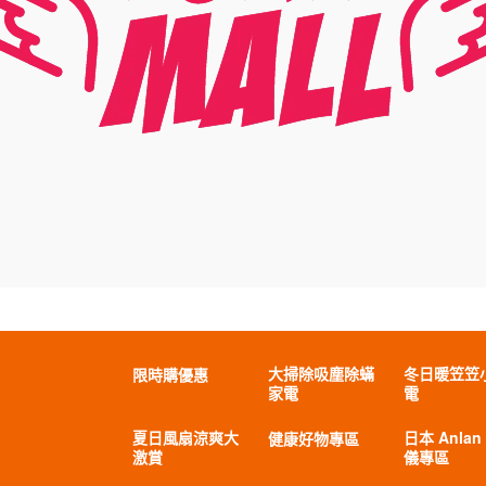
大掃除吸塵除蟎
冬日暖笠笠
限時購優惠
家電
電
夏日風扇涼爽大
日本 Anlan
健康好物專區
激賞
儀專區