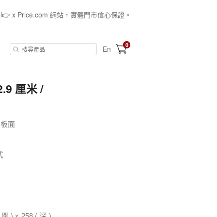
all👉 x Price.com 網站，實體門市信心保證。
0
En
.9 厘米 /
控制板面
式
闊 ) x 258 ( 深 )