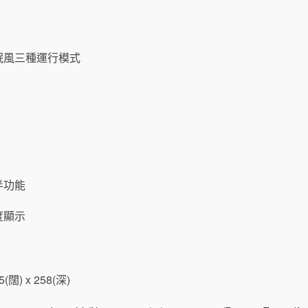
眠風三
種運行模式
半功能
度顯示
(闊) x 258(深)