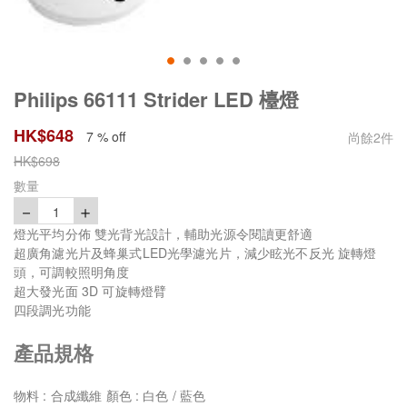
Philips 66111 Strider LED 檯燈
HK$
648
7 % off
尚餘
2
件
HK$
698
數量
－
＋
1
燈光平均分佈 雙光背光設計，輔助光源令閱讀更舒適
超廣角濾光片及蜂巢式LED光學濾光片，減少眩光不反光 旋轉燈
頭，可調較照明角度
超大發光面 3D 可旋轉燈臂
四段調光功能
產品規格
物料 : 合成纖維 顏色 : 白色 / 藍色