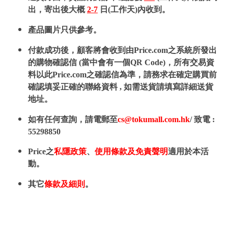
出，寄出後大概
2-7
日(工作天)內收到。
產品圖片只供參考。
付款成功後，顧客將會收到由Price.com之系統所發出
的購物確認信 (當中會有一個QR Code)，所有交易資
料以此Price.com之確認信為準，請務求在確定購買前
確認填妥正確的聯絡資料 , 如需送貨請填寫詳細送貨
地址。
如有任何查詢，請電郵至
cs@tokumall.com.hk
/ 致電 :
55298850
Price之
私隱政策
、
使用條款及免責聲明
適用於本活
動。
其它
條款及細則
。