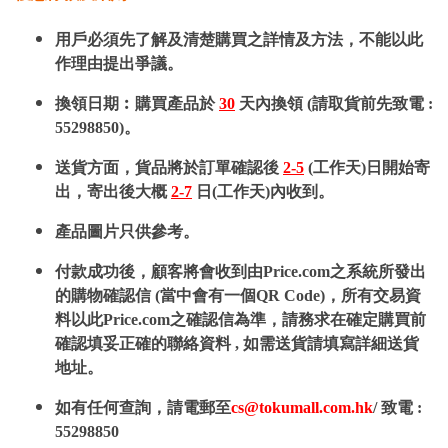
用戶必須先了解及清楚購買之詳情及方法，不能以此
作理由提出爭議。
換領日期︰購買產品於
30
天內換領 (請取貨前先致電 :
55298850)。
送貨方面，貨品將於訂單確認後
2-5
(工作天)日開始寄
出，寄出後大概
2-7
日(工作天)內收到。
產品圖片只供參考。
付款成功後，顧客將會收到由Price.com之系統所發出
的購物確認信 (當中會有一個QR Code)，所有交易資
料以此Price.com之確認信為準，請務求在確定購買前
確認填妥正確的聯絡資料 , 如需送貨請填寫詳細送貨
地址。
如有任何查詢，請電郵至
cs@tokumall.com.hk
/ 致電 :
55298850