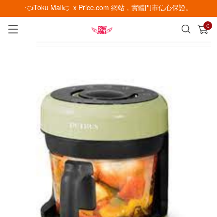
👈Toku Mall👉 x Price.com 網站，實體門市信心保證。
0
已加入購物車
查看