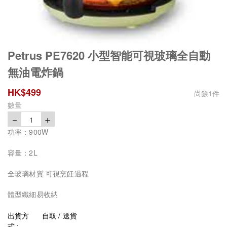
Petrus PE7620 小型智能可視玻璃全自動
無油電炸鍋
HK$
499
尚餘
1
件
數量
－
＋
1
功率：900W
容量：2L
全玻璃材質 可視烹飪過程
體型纖細易收納
出貨方
自取 / 送貨
式 :