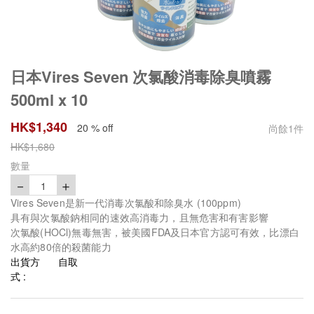
日本Vires Seven 次氯酸消毒除臭噴霧
500ml x 10
HK$
1,340
20 % off
尚餘
1
件
HK$
1,680
數量
－
＋
1
Vires Seven是新一代消毒次氯酸和除臭水 (100ppm)
具有與次氯酸鈉相同的速效高消毒力，且無危害和有害影響
次氯酸(HOCl)無毒無害，被美國FDA及日本官方認可有效，比漂白
水高約80倍的殺菌能力
出貨方
自取
式 :