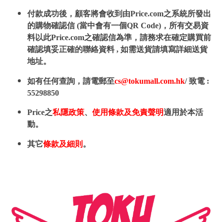
付款成功後，顧客將會收到由Price.com之系統所發出
的購物確認信 (當中會有一個QR Code)，所有交易資
料以此Price.com之確認信為準，請務求在確定購買前
確認填妥正確的聯絡資料 , 如需送貨請填寫詳細送貨
地址。
如有任何查詢，請電郵至
cs@tokumall.com.hk
/ 致電 :
55298850
Price之
私隱政策
、
使用條款及免責聲明
適用於本活
動。
其它
條款及細則
。