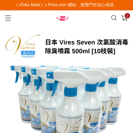
👈Toku Mall👉 x Price.com 網站，實體門市信心保證。
0
已加入購物車
查看