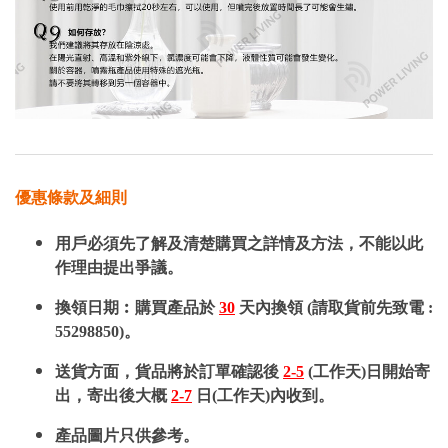
優惠條款及細則
用戶必須先了解及清楚購買之詳情及方法，不能以此
作理由提出爭議。
換領日期︰購買產品於
30
天內換領 (請取貨前先致電 :
55298850)。
送貨方面，貨品將於訂單確認後
2-5
(工作天)日開始寄
出，寄出後大概
2-7
日(工作天)內收到。
產品圖片只供參考。