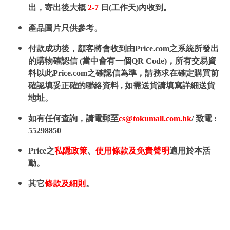
出，寄出後大概
2-7
日(工作天)內收到。
產品圖片只供參考。
付款成功後，顧客將會收到由Price.com之系統所發出
的購物確認信 (當中會有一個QR Code)，所有交易資
料以此Price.com之確認信為準，請務求在確定購買前
確認填妥正確的聯絡資料 , 如需送貨請填寫詳細送貨
地址。
如有任何查詢，請電郵至
cs@tokumall.com.hk
/ 致電 :
55298850
Price之
私隱政策
、
使用條款及免責聲明
適用於本活
動。
其它
條款及細則
。