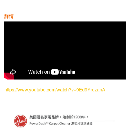
詳情
https://www.youtube.com/watch?v=9Ed9YrozanA